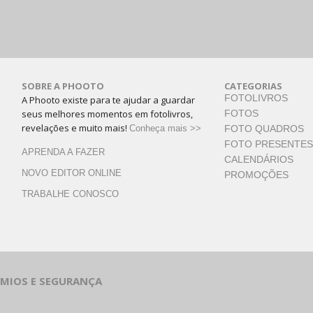
SOBRE A PHOOTO
CATEGORIAS
FOTOLIVROS
A Phooto existe para te ajudar a guardar
seus melhores momentos em fotolivros,
FOTOS
revelações e muito mais!
Conheça mais >>
FOTO QUADROS
FOTO PRESENTES
APRENDA A FAZER
CALENDÁRIOS
NOVO EDITOR ONLINE
PROMOÇÕES
TRABALHE CONOSCO
ÊMIOS E SEGURANÇA