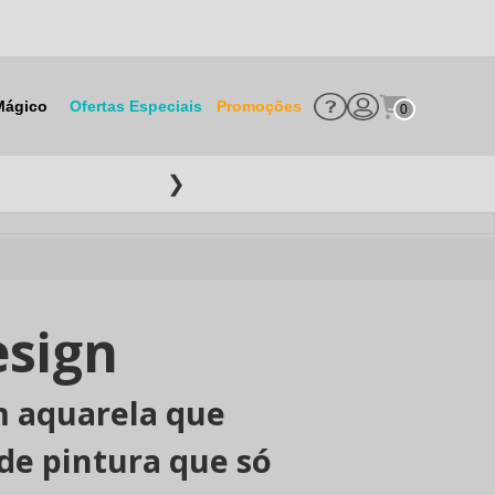
Mágico
Ofertas Especiais
Promoções
0
❯
esign
em aquarela que
e pintura que só