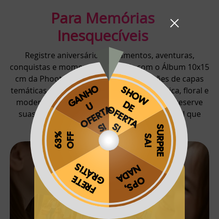
Para Memórias
Inesquecíveis
Registre aniversários, casamentos, aventuras,
conquistas e momentos especiais com o Álbum 10x15
cm da Phooto. Explore mais de 20 opções de capas
temáticas — como viagem, infantil, romântica, floral e
moderna — e personalize com facilidade. Preserve
suas lembranças com resistência e um visual que
enriquece cada capítulo da sua trajetória.
Obrigado por se cadastrar na
.
Aproveite e receba as novidades e ofertas exclusivas da
?