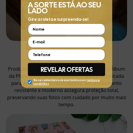
Durabilidade com
Sustentabilidade
Produzido com materiais de alta qualidade, o Álbum
da Phooto é uma alternativa ecológica e sofisticada
para guardar suas recordações. Seu acabamento
resistente e moderno assegura proteção total,
preservando suas fotos com cuidado por muito mais
tempo.