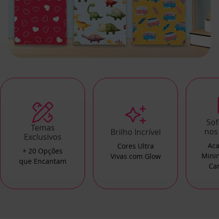
Sof
Temas
nos
Brilho Incrível
Exclusivos
Ac
Cores Ultra
+ 20 Opções
Mini
Vivas com Glow
que Encantam
Ca