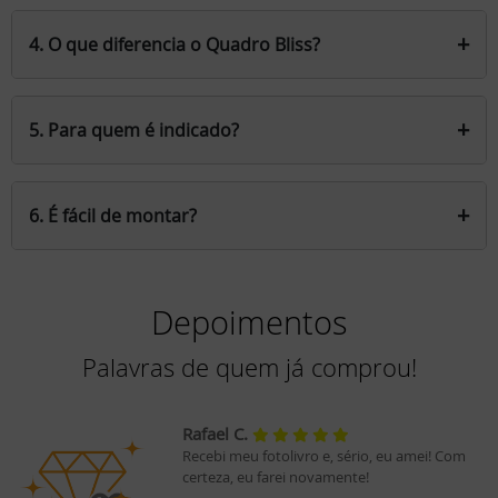
Você pode criar seu Quadro Bliss com qualquer
prática.
imagem favorita, tornando-o único e especial.
+
4. O que diferencia o Quadro Bliss?
Moldura:
Relevo em Madeira ecológica, 5cm de
profundidade ressaltando sua foto da parede.
Design moderno e estiloso. Acabamento vibrante
com Glow intenso. Moldura elegante e moderna
+
5. Para quem é indicado?
Ideal para quem busca decorar sua casa com
personalidade ou presentear com um toque
+
6. É fácil de montar?
especial e exclusivo.
Sim! Basta fixar na parede com a fita dupla face
inclusa.
Depoimentos
Palavras de quem já comprou!
Rafael C.
Recebi meu fotolivro e, sério, eu amei! Com
certeza, eu farei novamente!