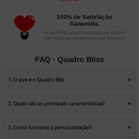
100% de Satisfação
Garantida.
Se você não amar, trocamos seu pedido
sem custo ou devolvemos seu dinheiro.
FAQ - Quadro Bliss
+
1. O que é o Quadro Blis
É um quadro decorativo moderno e estiloso,
projetado para transformar seu ambiente com
+
2. Quais são as principais características?
cores vibrantes e acabamento brilho intenso,
personalizado com sua imagem favorita.
Material:
Placa de madeira ecológica reconstituída
de 3mm com vinil impermeável premium.
+
3. Como funciona a personalização?
Fixação:
Acompanha fita dupla face para instalação