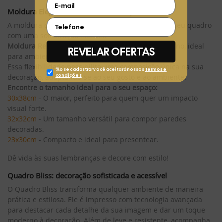
Moldura Elegante – Mais Liberdade para Decorar
A moldura do Quadro Bliss permite que você crie seu quadro
com uma sofisticação incrível.
Moldura Relevo no verso:
Um visual clean e moderno, ideal
para ambientes minimalistas.
Essa flexibilidade possibilita uma composição única na sua
decoração, adaptando-se ao seu gosto e ao ambiente.
Encontre o tamanho ideal para o seu espaço:
30x38cm
- O maior, perfeito para quem quer um impacto
visual forte.
32x32cm
- Um tamanho versátil para compor paredes
decoradas.
23x30cm
- Compacto e ideal para presentear.
Dê vida às suas lembranças e decore com estilo!
Quadro Bliss: decoração sofisticada e acessível
O Quadro Bliss transforma qualquer ambiente de maneira
prática e estilosa. Ele é impresso com tecnologia avançada
para destacar cada detalhe da sua imagem e dar um toque
moderno à decoração. Além de leve e resistente, acompanha