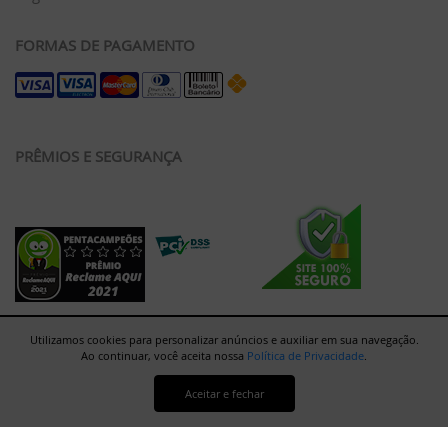
FORMAS DE PAGAMENTO
PRÊMIOS E SEGURANÇA
Utilizamos cookies para personalizar anúncios e auxiliar em sua navegação.
Ao continuar, você aceita nossa
Política de Privacidade
.
Aceitar e fechar
Rua Major Paladino, 128 - Galpão 12 - São Paulo/SP - 05307-000 |
Copyright 2021 © Tudu Phooto Serviços e Comércio LTDA. -