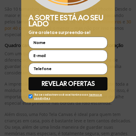
São 10 tamanhos diferentes para escolher na Phooto. Desde o
maior e mais vendido, de 60 por 80 centímetros, passando
pelos tamanhos intermediários, de
40 por 60 centímetros
e
30
por 40 centímetros
, até o menor – mas não por isso menos
especial -, de
20 por 30 centímetros.
Quadro canvas: foto tela adequada para a sua decoração
Com um
quadro canvas
, você poderá dar um toque
diferenciado à decoração da sua casa. Uma maneira de
guardar os momentos e memórias que você e sua família
consideram mais especiais.
A impressão quadro canvas é feita de modo a revestir toda a
moldura da Foto Tela, incluindo as bordas laterais. Por isso, é
importante que você se certifique de que nenhum detalhe
especial está presente nas bordas da foto escolhida.
Além disso, uma Foto Tela Canvas é ideal para quem tem
crianças em casa, pois é bastante leve e tem cantos delicados.
Ou seja, além de uma linda maneira de guardar suas
memórias mais especiais, é totalmente segura, sem grandes