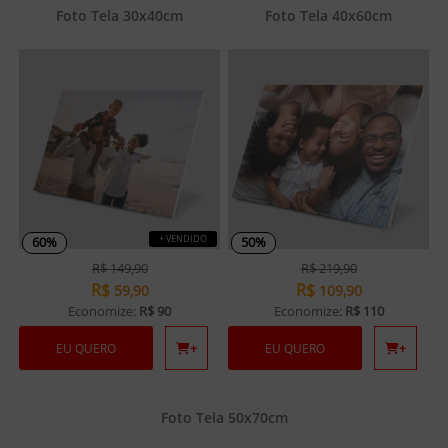
Foto Tela 30x40cm
Foto Tela 40x60cm
+ VENDIDO
60%
50%
R$
149,90
R$
219,90
R$
R$
59,90
109,90
Economize:
R$ 90
Economize:
R$ 110
EU QUERO
+
EU QUERO
+
Foto Tela 50x70cm