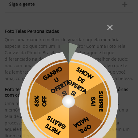
Foto Telas Personalizadas
Quer uma maneira melhor de guardar aquela memória
especial do que com um lindo quadro? Com uma Foto Tela
Canvas da Phooto Brasil, você pode dar aquele toque
diferenciado na decoração da sua casa. E o melhor de tudo:
não com uma obra de arte qualquer, e sim com algo que te
faz lembrar um momento especial ou as pessoas que você
ama, com um valor sentimental que vai muito além da beleza.
Foto tela Canvas: o jeito bonito de guardar suas memórias
com carinho
Uma maneira totalmente diferenciada de guardar suas
memórias, na Foto Tela Canvas sua foto é impressa em uma
tela de altíssima qualidade feita de Polycotton. Após o
processo, é aplicada uma moldura de madeira para dar
Obrigado por se cadastrar na
.
aquele toque final, transformando sua foto preferida em um
Aproveite e receba as novidades e ofertas exclusivas da
?
lindo e diferenciado quadro.