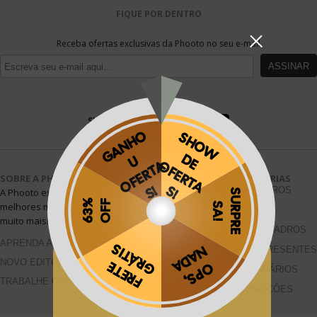
FIQUE POR DENTRO
Receba ofertas exclusivas da Phooto no seu e-mail
ASSINAR
SIGA A PHOOTO
SOBRE A PHOOTO
CATEGORIAS
FOTOLIVROS
A Phooto existe para te ajudar a guardar seus
melhores momentos em fotolivros, revelações e
FOTOS
muito mais!
Conheça mais >>
FOTO QUADROS
APRENDA A FAZER
FOTO PRESENTES
Obrigado por se cadastrar na
.
NOVO EDITOR ONLINE
CALENDÁRIOS
TRABALHE CONOSCO
Aproveite e receba as novidades e ofertas exclusivas da
?
PROMOÇÕES