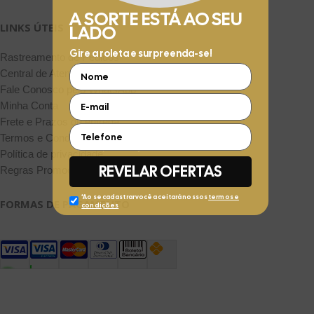
LINKS ÚTEIS
Rastreamento de Pedidos
Central de Atendimento
Fale Conosco pelo WhatsApp
Minha Conta
Frete e Prazos de entrega
Termos e Condições
Política de privacidade
Regras Promocionais
FORMAS DE PAGAMENTO