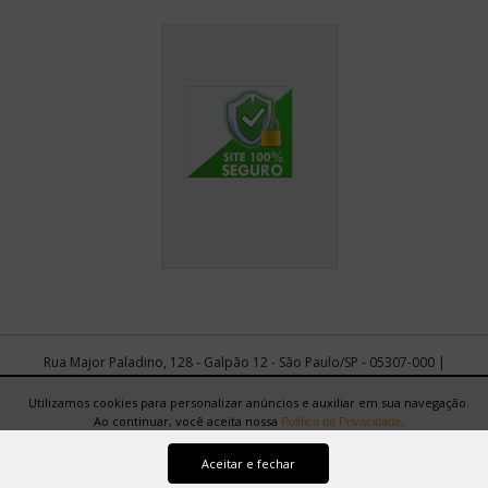
Rua Major Paladino, 128 - Galpão 12 - São Paulo/SP - 05307-000 |
Copyright 2021 © Tudu Phooto Serviços e Comércio LTDA. -
17.836.901/0001-10
Utilizamos cookies para personalizar anúncios e auxiliar em sua navegação.
Ao continuar, você aceita nossa
.
Política de Privacidade
Aceitar e fechar