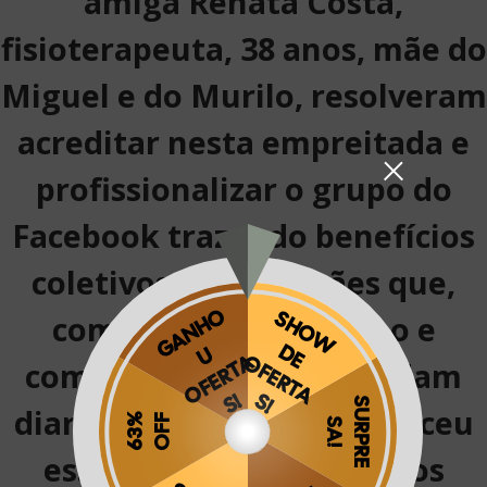
amiga Renata Costa,
fisioterapeuta, 38 anos, mãe do
Miguel e do Murilo, resolveram
acreditar nesta empreitada e
profissionalizar o grupo do
Facebook trazendo benefícios
coletivos para as mães que,
com muito entusiasmo e
companheirismo, se ajudam
diariamente. O grupo cresceu
essa comunidade saiu dos