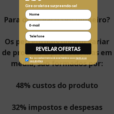
Para onde vai o seu dinheiro?
Os percentuais podem variar
de produto a produto. Mas em
média, são formados por:
48% custos do produto
32% impostos e despesas