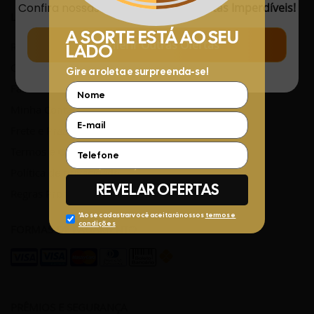
Confira nossas
Novidades
com
Ofertas Imperdíveis!
LINKS ÚTEIS
Conferir Outras Ofertas
Rastreamento de Pedidos
Central de Atendimento
Fale Conosco pelo WhatsApp
Minha Conta
Frete e Prazos de entrega
Termos e Condições
Política de privacidade
Regras Promocionais
FORMAS DE PAGAMENTO
PRÊMIOS E SEGURANÇA