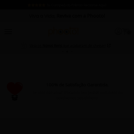
Viva a Vida,
Reviva com a Phooto!
0
Veja os
Novos Itens
que acabaram de chegar!
100% de Satisfação Garantida.
Se você não amar, trocamos seu pedido sem custo ou
devolvemos seu dinheiro.