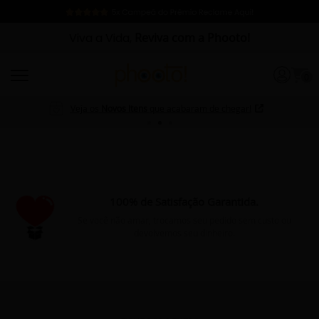
Viva a Vida,
Reviva com a Phooto!
0
Veja os
Novos Itens
que acabaram de chegar!
100% de Satisfação Garantida.
Se você não amar, trocamos seu pedido sem custo ou
devolvemos seu dinheiro.