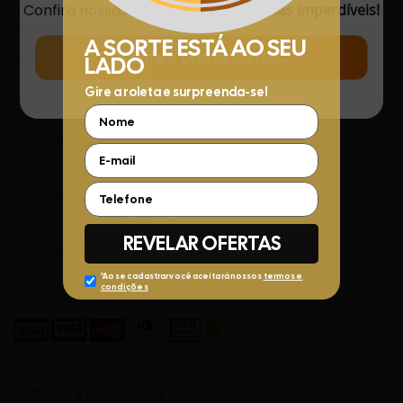
Confira nossas
Novidades
com
Ofertas Imperdíveis!
LINKS ÚTEIS
Conferir Outras Ofertas
Rastreamento de Pedidos
Central de Atendimento
Fale Conosco pelo WhatsApp
Minha Conta
Frete e Prazos de entrega
Termos e Condições
Política de privacidade
Regras Promocionais
FORMAS DE PAGAMENTO
PRÊMIOS E SEGURANÇA