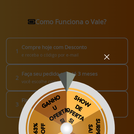
Como Funciona o Vale?
Compre hoje com Desconto
1
e receba o código por e-mail
Faça seu pedido em até 3 meses
2
você escolhe como fazer!
Finalize o seu Pedido!
3
pague o Frete e receba em sua casa