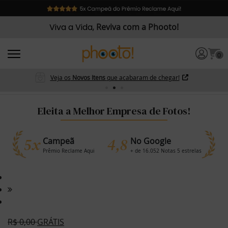
Viva a Vida,
Reviva com a Phooto!
0
Veja os
Novos Itens
que acabaram de chegar!
Eleita a Melhor Empresa de Fotos!
5x
4,8
Campeã
No Google
Prêmio Reclame Aqui
+ de 16.052 Notas 5 estrelas
R$
0,00
GRÁTIS