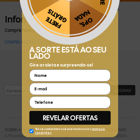
Informações:
Obrigado por se cadastrar na
.
Aproveite e receba as novidades e ofertas exclusivas da
?
Compre hoje (07/08/2026) e faça até 30/11/2026
COMPRE AGORA E FAÇA DEPOIS
FIQUE POR DENTRO
Receba ofertas exclusivas da Phooto no seu e-mail
ASSINAR
SIGA A PHOOTO
SOBRE A PHOOTO
CATEGORIAS
A Phooto existe para te ajudar a guardar seus
FOTOLIVROS