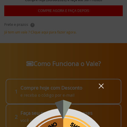
COMPRE AGORA E FAÇA DEPOIS
Frete e prazos
?
Já tem um vale ? Clique aqui para fazer agora.
Como Funciona o Vale?
Compre hoje com Desconto
1
e receba o código por e-mail
Faça seu pedido em até 3 meses
2
você escolhe como fazer!