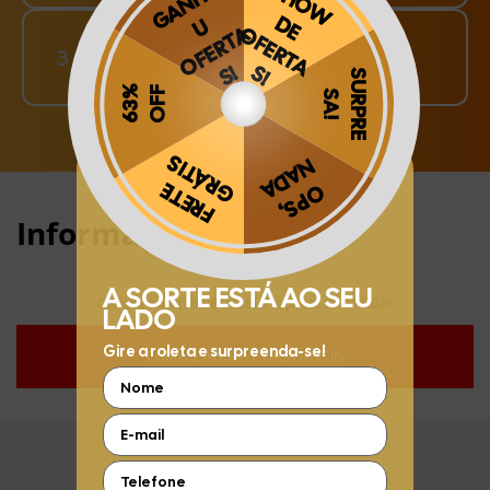
Finalize o seu Pedido!
3
pague o Frete e receba em sua casa
Obrigado por se cadastrar na
.
Aproveite e receba as novidades e ofertas exclusivas da
?
Informações:
Compre hoje (06/08/2026) e faça até 30/11/2026
COMPRE AGORA E FAÇA DEPOIS
FIQUE POR DENTRO