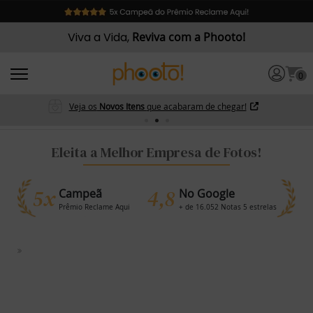
Viva a Vida,
Reviva com a Phooto!
0
Veja os
Novos Itens
que acabaram de chegar!
Eleita a Melhor Empresa de Fotos!
5x
4,8
Campeã
No Google
Prêmio Reclame Aqui
+ de 16.052 Notas 5 estrelas