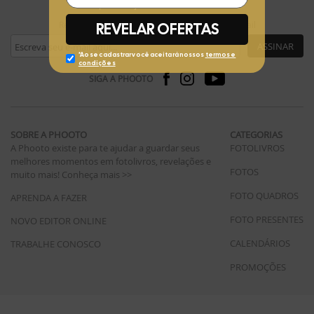
Receba ofertas exclusivas da Phooto no seu e-mail
ASSINAR
SIGA A PHOOTO
SOBRE A PHOOTO
CATEGORIAS
A Phooto existe para te ajudar a guardar seus
FOTOLIVROS
melhores momentos em fotolivros, revelações e
FOTOS
muito mais!
Conheça mais >>
FOTO QUADROS
APRENDA A FAZER
FOTO PRESENTES
NOVO EDITOR ONLINE
CALENDÁRIOS
TRABALHE CONOSCO
PROMOÇÕES