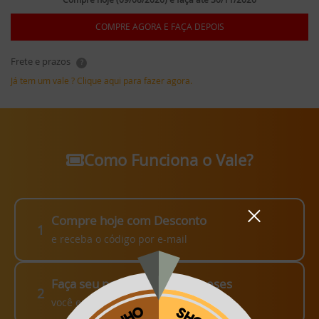
COMPRE AGORA E FAÇA DEPOIS
Frete e prazos
?
Já tem um vale ? Clique aqui para fazer agora.
Como Funciona o Vale?
Compre hoje com Desconto
1
e receba o código por e-mail
Faça seu pedido em até 3 meses
2
você escolhe como fazer!