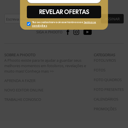
Receba ofertas exclusivas da Phooto no seu e-mail
ASSINAR
SIGA A PHOOTO
SOBRE A PHOOTO
CATEGORIAS
A Phooto existe para te ajudar a guardar seus
FOTOLIVROS
melhores momentos em fotolivros, revelações e
FOTOS
muito mais!
Conheça mais >>
FOTO QUADROS
APRENDA A FAZER
FOTO PRESENTES
NOVO EDITOR ONLINE
CALENDÁRIOS
TRABALHE CONOSCO
PROMOÇÕES