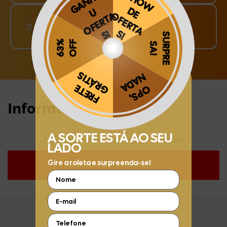
Finalize o seu Pedido!
3
pague o Frete e receba em sua casa
Obrigado por se cadastrar na
.
Aproveite e receba as novidades e ofertas exclusivas da
?
Informações:
Compre hoje (09/08/2026) e faça até 30/11/2026
COMPRE AGORA E FAÇA DEPOIS
FIQUE POR DENTRO