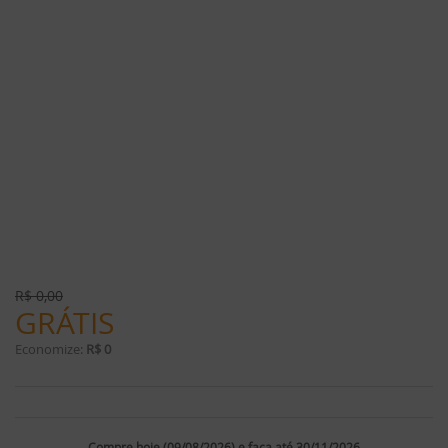
R$
0,00
GRÁTIS
Economize:
R$ 0
Compre hoje (09/08/2026) e faça até 30/11/2026