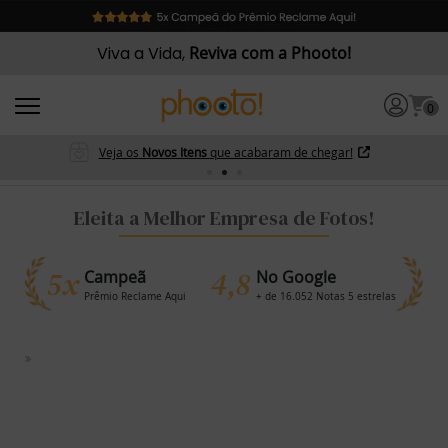
Viva a Vida,
Reviva com a Phooto!
0
Veja os
Novos Itens
que acabaram de chegar!
Eleita a Melhor Empresa de Fotos!
5x
4,8
Campeã
No Google
Prêmio Reclame Aqui
+ de 16.052 Notas 5 estrelas