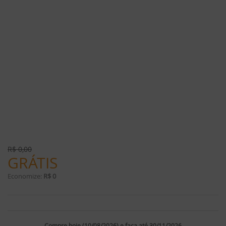
R$
0,00
GRÁTIS
Economize:
R$ 0
Compre hoje (10/08/2026) e faça até 30/11/2026