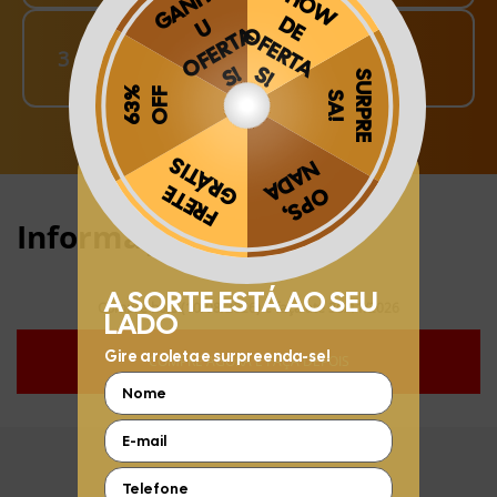
Finalize o seu Pedido!
3
pague o Frete e receba em sua casa
Obrigado por se cadastrar na
.
Aproveite e receba as novidades e ofertas exclusivas da
?
Informações:
Compre hoje (10/08/2026) e faça até 30/11/2026
COMPRE AGORA E FAÇA DEPOIS
FIQUE POR DENTRO