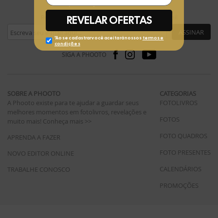
Receba ofertas exclusivas da Phooto no seu e-mail
ASSINAR
SIGA A PHOOTO
SOBRE A PHOOTO
CATEGORIAS
A Phooto existe para te ajudar a guardar seus
FOTOLIVROS
melhores momentos em fotolivros, revelações e
FOTOS
muito mais!
Conheça mais >>
FOTO QUADROS
APRENDA A FAZER
FOTO PRESENTES
NOVO EDITOR ONLINE
CALENDÁRIOS
TRABALHE CONOSCO
PROMOÇÕES