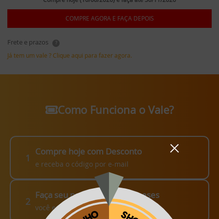
COMPRE AGORA E FAÇA DEPOIS
Frete e prazos
?
Já tem um vale ? Clique aqui para fazer agora.
Como Funciona o Vale?
Compre hoje com Desconto
1
e receba o código por e-mail
Faça seu pedido em até 3 meses
2
você escolhe como fazer!