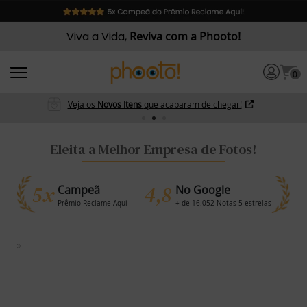
Viva a Vida,
Reviva com a Phooto!
0
Veja os
Novos Itens
que acabaram de chegar!
Eleita a Melhor Empresa de Fotos!
5x
4,8
Campeã
No Google
Prêmio Reclame Aqui
+ de 16.052 Notas 5 estrelas