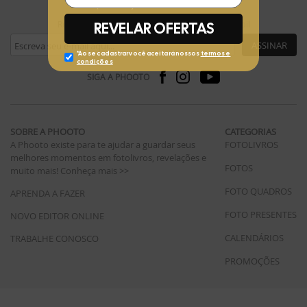
Receba ofertas exclusivas da Phooto no seu e-mail
ASSINAR
SIGA A PHOOTO
SOBRE A PHOOTO
CATEGORIAS
A Phooto existe para te ajudar a guardar seus
FOTOLIVROS
melhores momentos em fotolivros, revelações e
FOTOS
muito mais!
Conheça mais >>
FOTO QUADROS
APRENDA A FAZER
FOTO PRESENTES
NOVO EDITOR ONLINE
CALENDÁRIOS
TRABALHE CONOSCO
PROMOÇÕES