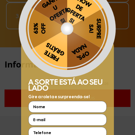
Finalize o seu Pedido!
3
pague o Frete e receba em sua casa
Obrigado por se cadastrar na
.
Aproveite e receba as novidades e ofertas exclusivas da
?
Informações:
Compre hoje (09/08/2026) e faça até 30/11/2026
COMPRE AGORA E FAÇA DEPOIS
FIQUE POR DENTRO