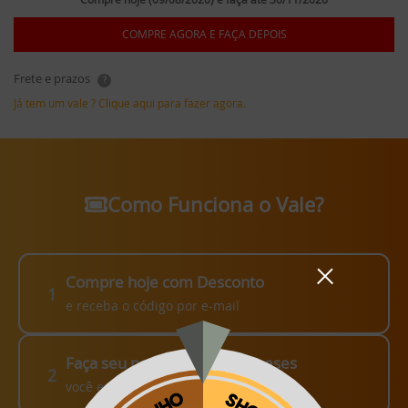
COMPRE AGORA E FAÇA DEPOIS
Frete e prazos
?
Já tem um vale ? Clique aqui para fazer agora.
Como Funciona o Vale?
Compre hoje com Desconto
1
e receba o código por e-mail
Faça seu pedido em até 3 meses
2
você escolhe como fazer!