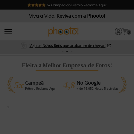
Viva a Vida,
Reviva com a Phooto!
0
Veja os
Novos Itens
que acabaram de chegar!
Eleita a Melhor Empresa de Fotos!
5x
4,8
Campeã
No Google
Prêmio Reclame Aqui
+ de 16.052 Notas 5 estrelas