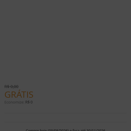
R$
0,00
GRÁTIS
Economize:
R$ 0
Compre hoje (09/08/2026) e faça até 30/11/2026