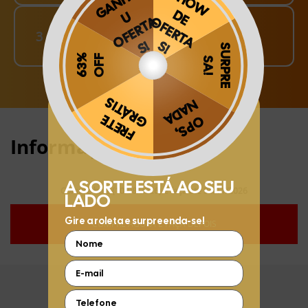
Finalize o seu Pedido!
3
pague o Frete e receba em sua casa
Obrigado por se cadastrar na
.
Aproveite e receba as novidades e ofertas exclusivas da
?
Informações:
Compre hoje (10/08/2026) e faça até 30/11/2026
COMPRE AGORA E FAÇA DEPOIS
FIQUE POR DENTRO