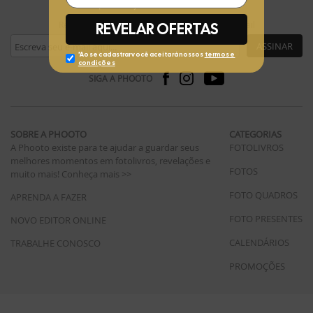
Receba ofertas exclusivas da Phooto no seu e-mail
ASSINAR
SIGA A PHOOTO
SOBRE A PHOOTO
CATEGORIAS
A Phooto existe para te ajudar a guardar seus
FOTOLIVROS
melhores momentos em fotolivros, revelações e
FOTOS
muito mais!
Conheça mais >>
FOTO QUADROS
APRENDA A FAZER
FOTO PRESENTES
NOVO EDITOR ONLINE
CALENDÁRIOS
TRABALHE CONOSCO
PROMOÇÕES