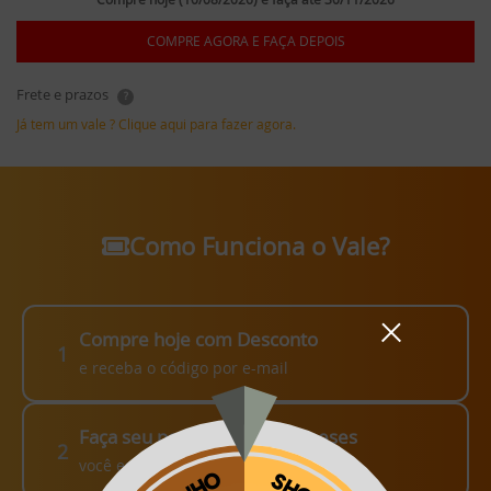
COMPRE AGORA E FAÇA DEPOIS
Frete e prazos
?
Já tem um vale ? Clique aqui para fazer agora.
Como Funciona o Vale?
Compre hoje com Desconto
1
e receba o código por e-mail
Faça seu pedido em até 3 meses
2
você escolhe como fazer!