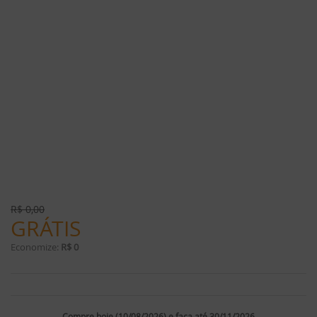
R$
0,00
GRÁTIS
Economize:
R$ 0
Compre hoje (10/08/2026) e faça até 30/11/2026