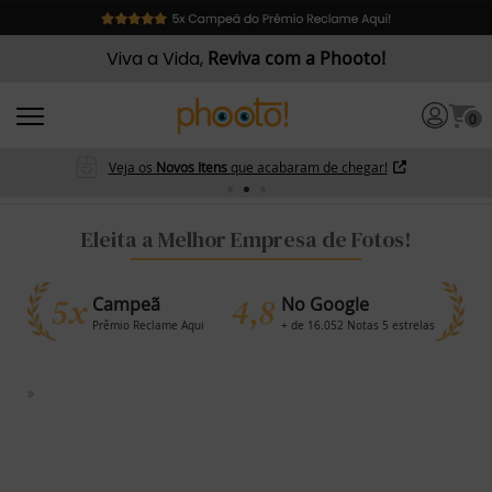
Viva a Vida,
Reviva com a Phooto!
0
Veja os
Novos Itens
que acabaram de chegar!
Eleita a Melhor Empresa de Fotos!
5x
4,8
Campeã
No Google
Prêmio Reclame Aqui
+ de 16.052 Notas 5 estrelas