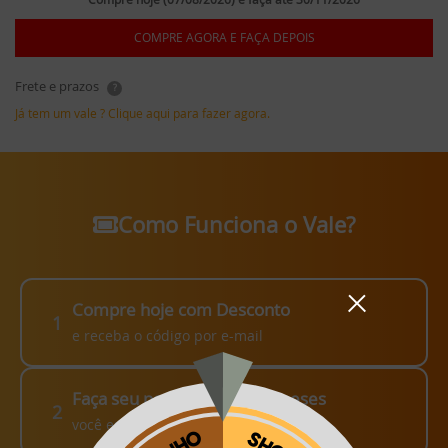
COMPRE AGORA E FAÇA DEPOIS
Frete e prazos
?
Já tem um vale ? Clique aqui para fazer agora.
Como Funciona o Vale?
Compre hoje com Desconto
1
e receba o código por e-mail
Faça seu pedido em até 3 meses
2
você escolhe como fazer!