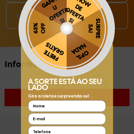
Finalize o seu Pedido!
3
pague o Frete e receba em sua casa
Obrigado por se cadastrar na
.
Aproveite e receba as novidades e ofertas exclusivas da
?
Informações:
Compre hoje (07/08/2026) e faça até 30/11/2026
COMPRE AGORA E FAÇA DEPOIS
FIQUE POR DENTRO