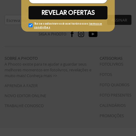
Receba ofertas exclusivas da Phooto no seu e-mail
ASSINAR
SIGA A PHOOTO
SOBRE A PHOOTO
CATEGORIAS
A Phooto existe para te ajudar a guardar seus
FOTOLIVROS
melhores momentos em fotolivros, revelações e
FOTOS
muito mais!
Conheça mais >>
FOTO QUADROS
APRENDA A FAZER
FOTO PRESENTES
NOVO EDITOR ONLINE
CALENDÁRIOS
TRABALHE CONOSCO
PROMOÇÕES