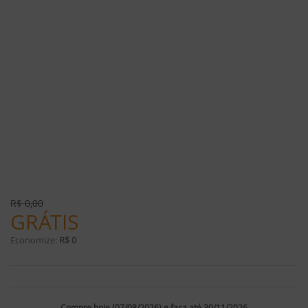
R$
0,00
GRÁTIS
Economize:
R$ 0
Compre hoje (07/08/2026) e faça até 30/11/2026