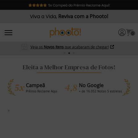
Viva a Vida,
Reviva com a Phooto!
0
Veja os
Novos Itens
que acabaram de chegar!
Eleita a Melhor Empresa de Fotos!
5x
4,8
Campeã
No Google
Prêmio Reclame Aqui
+ de 16.052 Notas 5 estrelas