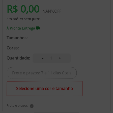
R$ 0,00
NAN%OFF
em até 3x sem juros
Á Pronta Entrega
Tamanhos:
Cores:
-
+
Quantidade:
1
Frete e prazos: 7 a 11 dias úteis
Selecione uma cor e tamanho
Frete e prazos
?