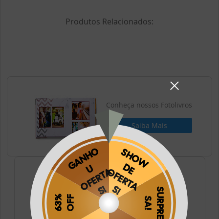
Produtos Relacionados:
Conheça nossos Fotolivros
Saiba Mais
Conheça nossos Fotos
Saiba Mais