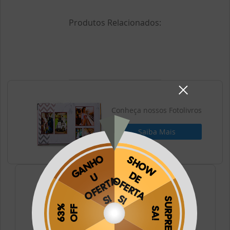
Produtos Relacionados:
Conheça nossos Fotolivros
Saiba Mais
Conheça nossos Fotos
Saiba Mais