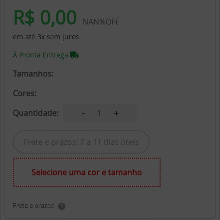
R$ 0,00
NAN%OFF
em até 3x sem juros
Á Pronta Entrega
Tamanhos:
Cores:
-
+
Quantidade:
1
Frete e prazos: 7 a 11 dias úteis
Selecione uma cor e tamanho
Frete e prazos
?