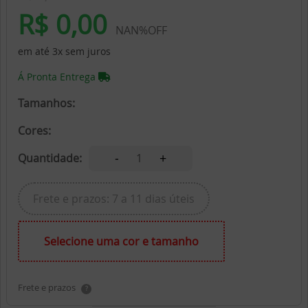
R$ 0,00
NAN%OFF
em até 3x sem juros
Á Pronta Entrega
Tamanhos:
Cores:
-
+
Quantidade:
1
Frete e prazos: 7 a 11 dias úteis
Selecione uma cor e tamanho
Frete e prazos
?