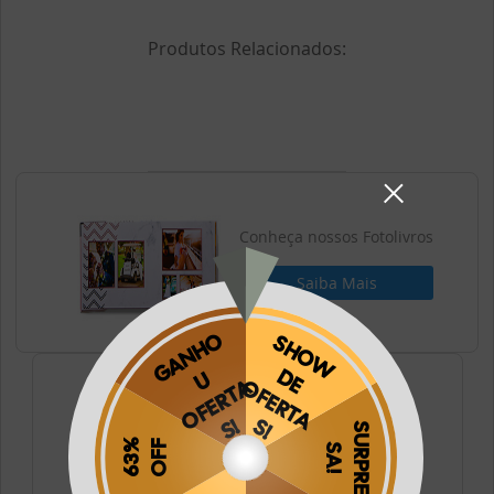
Produtos Relacionados:
Conheça nossos Fotolivros
Saiba Mais
Conheça nossos Fotos
Saiba Mais