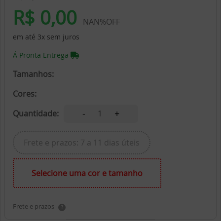
R$ 0,00
NAN%OFF
em até 3x sem juros
Á Pronta Entrega
Tamanhos:
Cores:
-
+
Quantidade:
1
Frete e prazos: 7 a 11 dias úteis
Selecione uma cor e tamanho
Frete e prazos
?