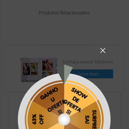
Produtos Relacionados:
Conheça nossos Fotolivros
Saiba Mais
Conheça nossos Fotos
Saiba Mais