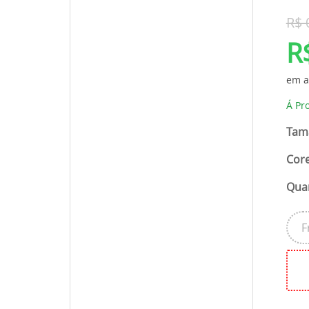
R$ 
R
em a
Á Pr
Tam
Core
Qua
F