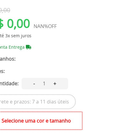
0,00
$ 0,00
NAN%OFF
té 3x sem juros
onta Entrega
anhos:
s:
-
+
ntidade:
1
rete e prazos: 7 a 11 dias úteis
Selecione uma cor e tamanho
Obrigado por se cadastrar na
.
Aproveite e receba as novidades e ofertas exclusivas da
?