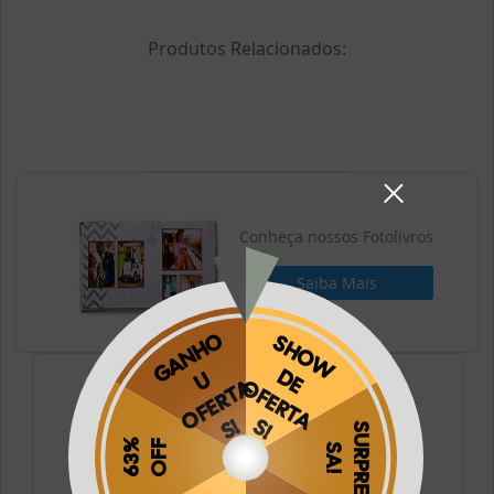
Produtos Relacionados:
Conheça nossos Fotolivros
Saiba Mais
Conheça nossos Fotos
Saiba Mais