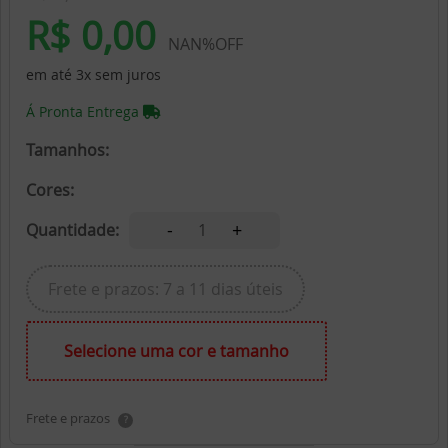
R$ 0,00
NAN%OFF
em até 3x sem juros
Á Pronta Entrega
Tamanhos:
Cores:
-
+
Quantidade:
1
Frete e prazos: 7 a 11 dias úteis
Selecione uma cor e tamanho
Frete e prazos
?