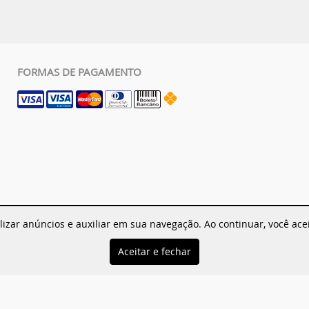
FORMAS DE PAGAMENTO
lizar anúncios e auxiliar em sua navegação. Ao continuar, você ac
Aceitar e fechar
o 12 - São Paulo/SP - 05307-000 | Copyright 2021 © Tudu Phooto Serviços e Com