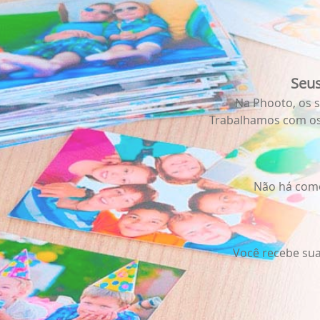
Seu
Na Phooto, os 
Trabalhamos com os 
Obrigado por se cadastrar na
.
Aproveite e receba as novidades e ofertas exclusivas da
?
Não há como
Você recebe sua