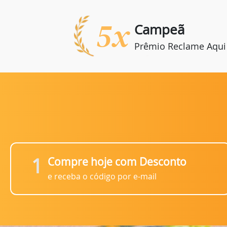
5x
Campeã
Prêmio Reclame Aqui
1
Compre hoje com Desconto
e receba o código por e-mail