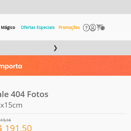
 Mágico
Ofertas Especiais
Promoções
0
❯
ale 404 Fotos
0x15cm
319,16
$
191,50