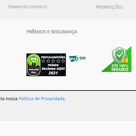
TRABALHE CONOSCO
PROMOÇÕES
PRÊMIOS E SEGURANÇA
eita nossa
Política de Privacidade
.
ércio LTDA. - 17.836.901/0001-10