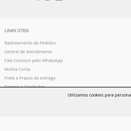
LINKS ÚTEIS
Rastreamento de Pedidos
Central de Atendimento
Fale Conosco pelo WhatsApp
Minha Conta
Frete e Prazos de entrega
Termos e Condições
Utilizamos cookies para persona
Política de privacidade
Regras Promocionais
Rua Major Paladino, 128 - Galpã