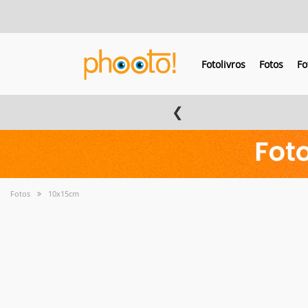
Fotolivros
Fotos
Fo
❮
Fotos
10x15cm