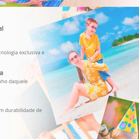
al
nologia exclusiva e
da
inho daquele
em durabilidade de