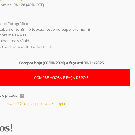
nomize:
R$ 128 (40% OFF)
apel Fotográfico
Acabamento Brilho (opção fosco no papel premium)
ores mais vivas
pload mais rápido
Vale aplicado automaticamente
Compre hoje (08/08/2026) e faça até 30/11/2026
COMPRE AGORA E FAÇA DEPOIS
e e prazos
?
em um vale ? Clique aqui para fazer agora.
os!