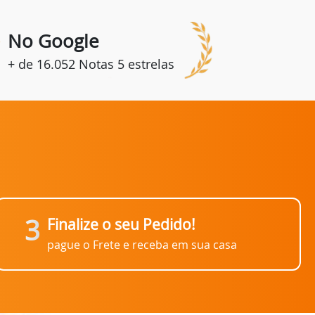
8
No Google
+ de 16.052 Notas 5 estrelas
3
Finalize o seu Pedido!
pague o Frete e receba em sua casa