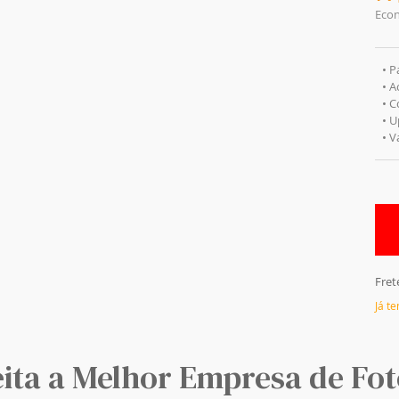
Eco
• P
• 
• C
• U
• 
Fret
Já t
eita a Melhor Empresa de Fot