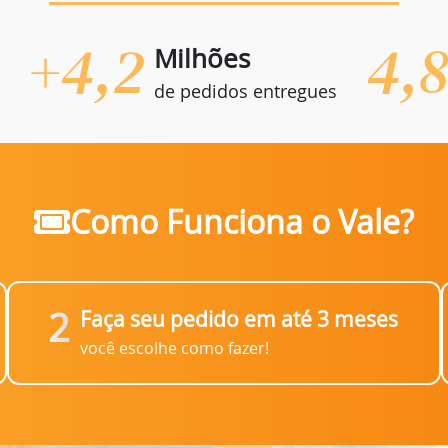
+4,2
4,
Milhões
de pedidos entregues
Como Funciona o Vale?
2
Faça seu pedido em até 3 meses
você escolhe como fazer!