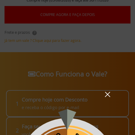
Compre hoje (05/08/2026) e faça até 30/11/2026
COMPRE AGORA E FAÇA DEPOIS
Frete e prazos
?
Já tem um vale ? Clique aqui para fazer agora.
Como Funciona o Vale?
Compre hoje com Desconto
1
e receba o código por e-mail
Faça seu pedido em até 3 meses
2
você escolhe como fazer!