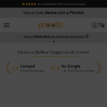
Viva a Vida,
Reviva com a Phooto!
0
Veja os
Novos Itens
que acabaram de chegar!
Eleita a Melhor Empresa de Fotos!
5x
4,8
Campeã
No Google
Prêmio Reclame Aqui
+ de 16.052 Notas 5 estrelas