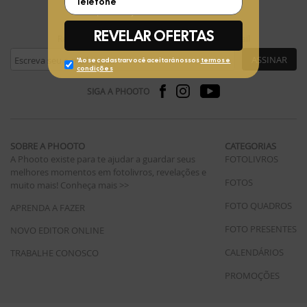
FIQUE POR DENTRO
Receba ofertas exclusivas da Phooto no seu e-mail
ASSINAR
SIGA A PHOOTO
SOBRE A PHOOTO
CATEGORIAS
A Phooto existe para te ajudar a guardar seus
FOTOLIVROS
melhores momentos em fotolivros, revelações e
FOTOS
muito mais!
Conheça mais >>
FOTO QUADROS
APRENDA A FAZER
FOTO PRESENTES
NOVO EDITOR ONLINE
CALENDÁRIOS
TRABALHE CONOSCO
PROMOÇÕES