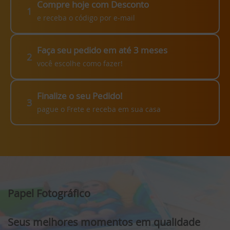
Compre hoje com Desconto
1
e receba o código por e-mail
Faça seu pedido em até 3 meses
2
você escolhe como fazer!
Finalize o seu Pedido!
3
pague o Frete e receba em sua casa
Papel Fotográfico
Seus melhores momentos em qualidade