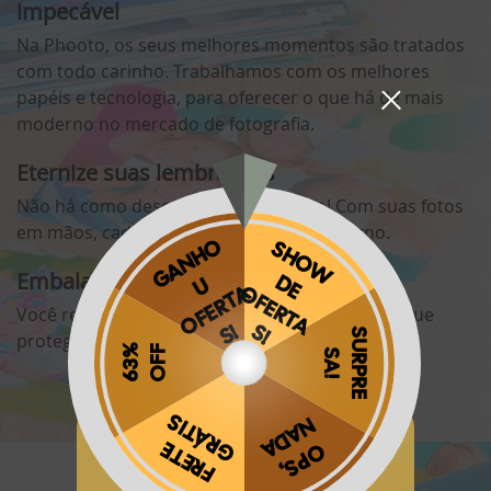
impecável
Na Phooto, os seus melhores momentos são tratados
com todo carinho. Trabalhamos com os melhores
papéis e tecnologia, para oferecer o que há de mais
moderno no mercado de fotografia.
Eternize suas lembranças
Não há como descrever essa emoção! Com suas fotos
em mãos, cada instante é passa a ser eterno.
Embaladas com todo o carinho
Você recebe suas fotos em uma linda caixinha que
protege e guarda suas fotos.
Obrigado por se cadastrar na
.
Aproveite e receba as novidades e ofertas exclusivas da
?