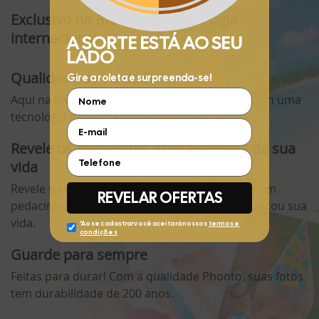
Exclusivo no Brasil com tecnologia
internacional
Qualidade de verdade
Aqui na Phooto as suas fotos são impressas com uma
tecnologia exclusiva e internacional!
Revele os momentos mais especiais da sua
vida
Revele suas fotos e traga para o seu presente um
pedacinho daquele momento especial que marcou sua
vida.
Guarde para sempre
Feitas para durar! Com a qualidade Phooto, suas fotos
tem durabilidade de 200 anos.