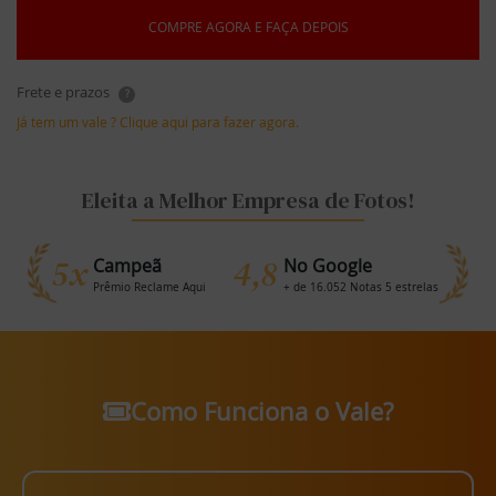
COMPRE AGORA E FAÇA DEPOIS
Frete e prazos
?
Já tem um vale ? Clique aqui para fazer agora.
Eleita a Melhor Empresa de Fotos!
5x
4,8
Campeã
No Google
Prêmio Reclame Aqui
+ de 16.052 Notas 5 estrelas
Como Funciona o Vale?