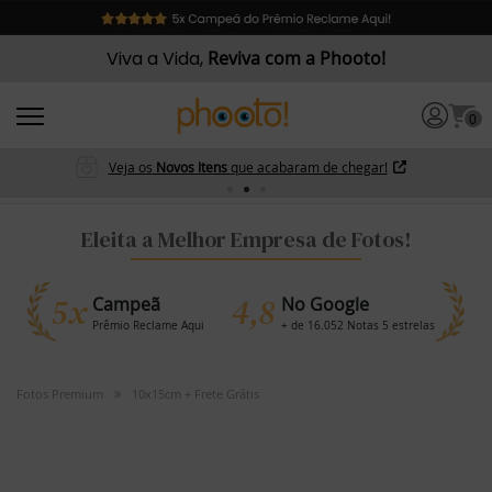
Viva a Vida,
Reviva com a Phooto!
0
Veja os
Novos Itens
que acabaram de chegar!
Eleita a Melhor Empresa de Fotos!
5x
4,8
Campeã
No Google
Prêmio Reclame Aqui
+ de 16.052 Notas 5 estrelas
Fotos Premium
10x15cm + Frete Grátis