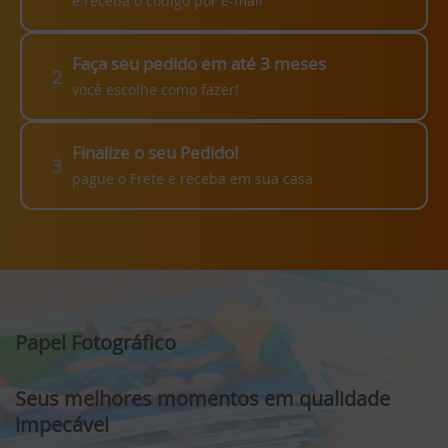
e receba o código por e-mail
Faça seu pedido em até 3 meses
2
você escolhe como fazer!
Finalize o seu Pedido!
3
pague o Frete e receba em sua casa
Papel Fotográfico
Seus melhores momentos em qualidade
impecável