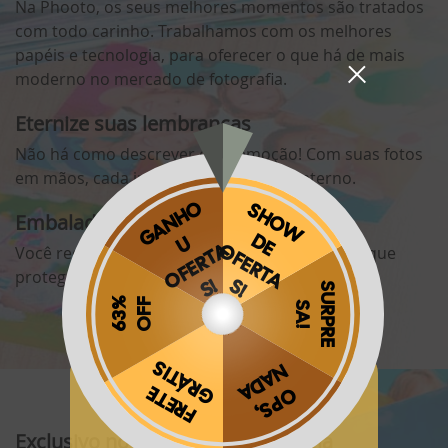
Na Phooto, os seus melhores momentos são tratados
com todo carinho. Trabalhamos com os melhores
papéis e tecnologia, para oferecer o que há de mais
moderno no mercado de fotografia.
Eternize suas lembranças
Não há como descrever essa emoção! Com suas fotos
em mãos, cada instante é passa a ser eterno.
Embaladas com todo o carinho
Você recebe suas fotos em uma linda caixinha que
protege e guarda suas fotos.
Obrigado por se cadastrar na
.
Aproveite e receba as novidades e ofertas exclusivas da
?
Exclusivo no Brasil com tecnologia