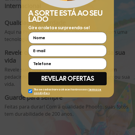
internacional
Qualidade de verdade
Aqui na Phooto as suas fotos são impressas com uma
tecnologia exclusiva e internacional!
Revele os momentos mais especiais da sua
vida
Revele suas fotos e traga para o seu presente um
pedacinho daquele momento especial que marcou sua
vida.
Guarde para sempre
Feitas para durar! Com a qualidade Phooto, suas fotos
tem durabilidade de 200 anos.