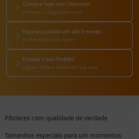
Compre hoje com Desconto
1
e receba o código por e-mail
Faça seu pedido em até 3 meses
2
você escolhe como fazer!
Finalize o seu Pedido!
3
pague o Frete e receba em sua casa
Pôsteres com qualidade de verdade
Tamanhos especiais para um momentos