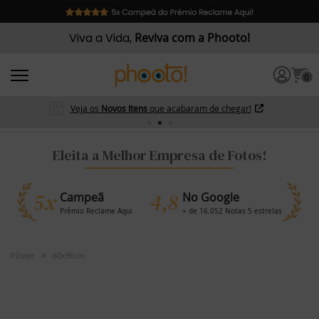
Viva a Vida,
Reviva com a Phooto!
0
Veja os
Novos Itens
que acabaram de chegar!
Eleita a Melhor Empresa de Fotos!
5x
4,8
Campeã
No Google
Prêmio Reclame Aqui
+ de 16.052 Notas 5 estrelas
Pôster
60x90cm