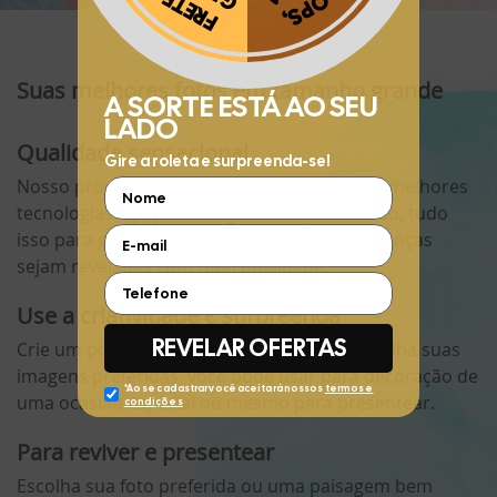
Aproveite e receba as novidades e ofertas exclusivas da
?
Suas melhores fotos em tamanho grande
Qualidade sensacional
Nosso processo de revelação é feito com as melhores
tecnologias e papéis fotográficos do mercado, tudo
isso para garantir que suas melhores lembranças
sejam reveladas com total qualidade.
Use a criatividade e surpreenda
Crie um pôster com sua melhor foto ou escolha suas
imagens preferidas, você pode usar para decoração de
uma ocasião especial ou mesmo para presentear.
Para reviver e presentear
Escolha sua foto preferida ou uma paisagem bem