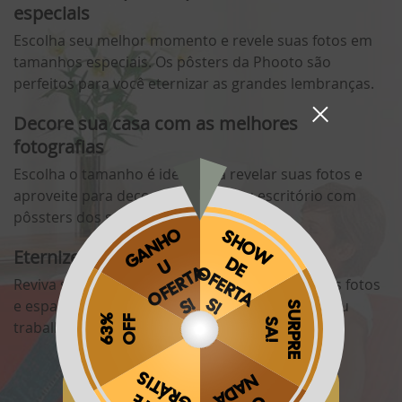
especiais
Escolha seu melhor momento e revele suas fotos em
tamanhos especiais. Os pôsters da Phooto são
perfeitos para você eternizar as grandes lembranças.
Decore sua casa com as melhores
fotografias
Escolha o tamanho é ideal para revelar suas fotos e
aproveite para decorar sua casa ou escritório com
pôssters dos seus melhores momentos.
Eternize suas lembranças
Reviva suas lembranças no dia-a-dia, revele suas fotos
e espalhe-as por lugares especiais na sua casa ou
trabalho, onde você possa vê-las todos os dias.
Obrigado por se cadastrar na
.