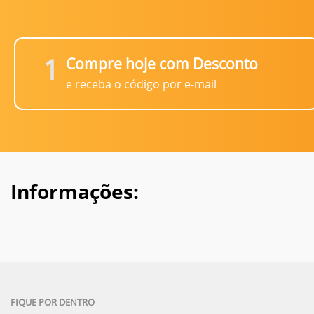
1
Compre hoje com Desconto
e receba o código por e-mail
Informações:
FIQUE POR DENTRO