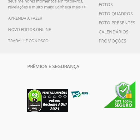
seus melhores momentos em fotolivros,
FOTOS
revelações e muito mais!
Conheça mais >>
FOTO QUADROS
APRENDA A FAZER
FOTO PRESENTES
NOVO EDITOR ONLINE
CALENDÁRIOS
TRABALHE CONOSCO
PROMOÇÕES
PRÊMIOS E SEGURANÇA