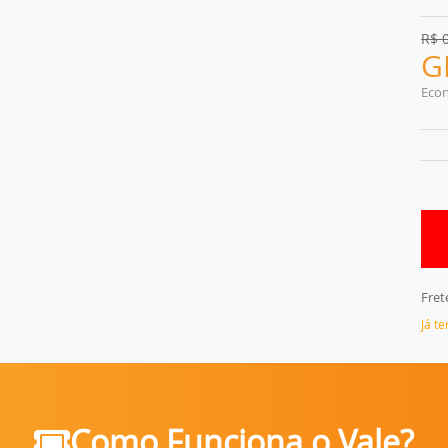
R$
G
Eco
Fret
Já t
Como Funciona o Vale?