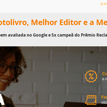
Já t
tolivro, Melhor Editor e a M
bem avaliada no Google e 5x campeã do Prêmio Recl
Co
e 
A
Fa
voc