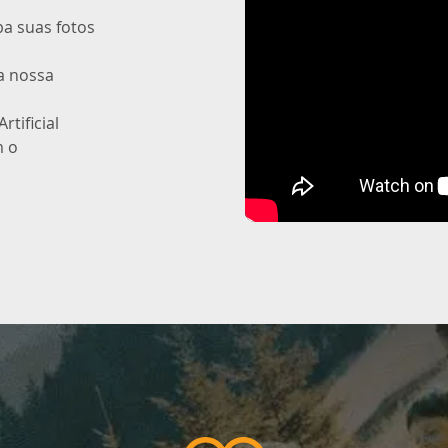
uba suas fotos
 a nossa
rtificial
m o