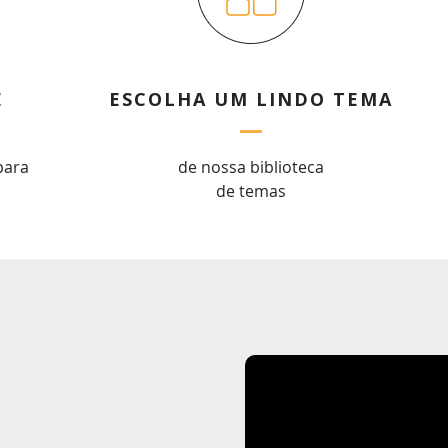
E
ESCOLHA UM LINDO TEMA
para
de nossa biblioteca
de temas
Obrigado por se cadastrar na
.
Aproveite e receba as novidades e ofertas exclusivas da
?