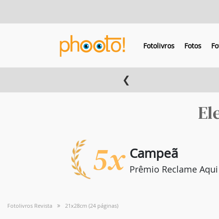
Fotolivros
Fotos
Fo
❮
El
5x
Campeã
Prêmio Reclame Aqui
Fotolivros Revista
21x28cm (24 páginas)