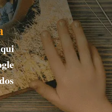
a
qui
ogle
ados