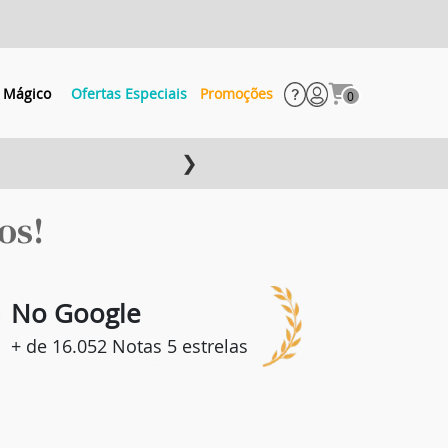
 Mágico
Ofertas Especiais
Promoções
0
❯
os!
8
No Google
+ de 16.052 Notas 5 estrelas