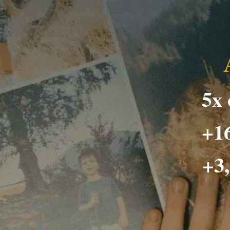
5x
+16
+3,