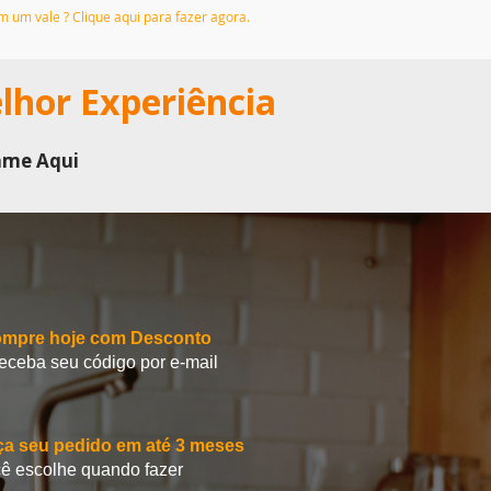
em um vale ? Clique aqui para fazer agora.
elhor Experiência
ame Aqui
mpre hoje com Desconto
receba seu código por e-mail
ça seu pedido em até 3 meses
ê escolhe quando fazer