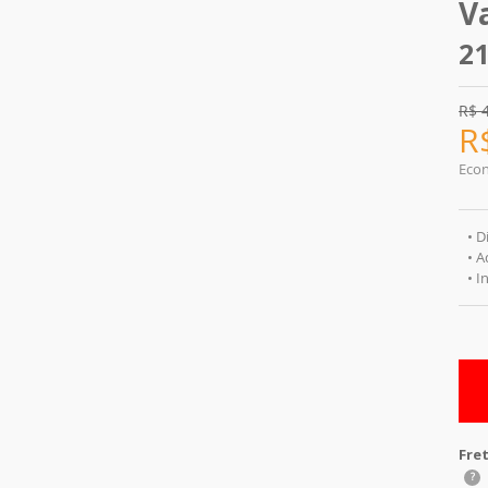
V
21
R$
R
Eco
• D
• A
• I
Fre
?