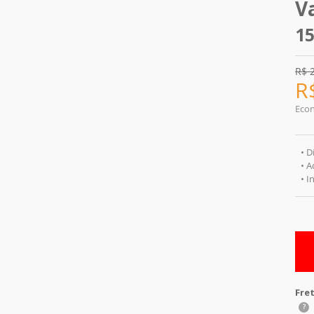
V
15
R$
R
Eco
• D
• A
• I
Fre
?