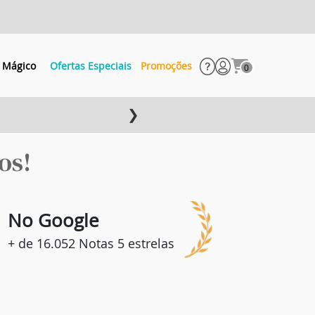
 Mágico
Ofertas Especiais
Promoções
0
❯
os!
8
No Google
+ de 16.052 Notas 5 estrelas