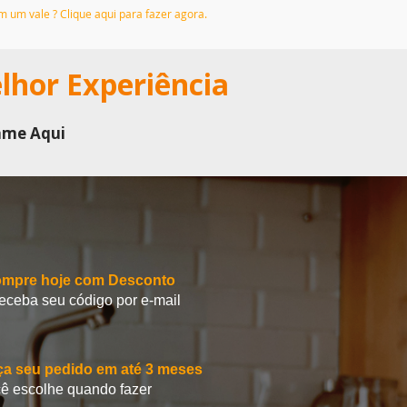
em um vale ? Clique aqui para fazer agora.
elhor Experiência
ame Aqui
mpre hoje com Desconto
receba seu código por e-mail
ça seu pedido em até 3 meses
ê escolhe quando fazer