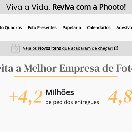
Viva a Vida,
Reviva com a Phooto!
to Quadros
Foto Presentes
Papelaria
Calendários
Adesivo
Pague em 3x sem juros
Parcelas mínimas de R$33
eita a Melhor Empresa de Fot
+4,2
4,
Milhões
de pedidos entregues