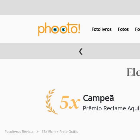
Fotolivros
Fotos
Fo
❮
El
5x
Campeã
Prêmio Reclame Aqui
Fotolivros Revista
15x19cm + Frete Grátis