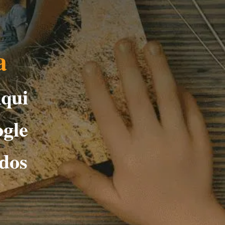
a
qui
ogle
ados