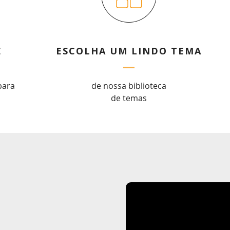
E
ESCOLHA UM LINDO TEMA
para
de nossa biblioteca
de temas
Obrigado por se cadastrar na
.
Aproveite e receba as novidades e ofertas exclusivas da
?