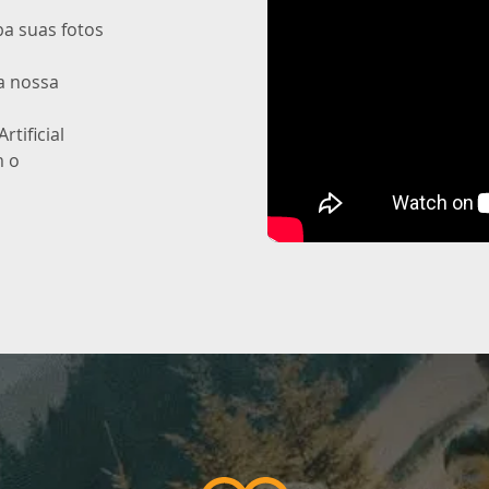
uba suas fotos
 a nossa
rtificial
m o