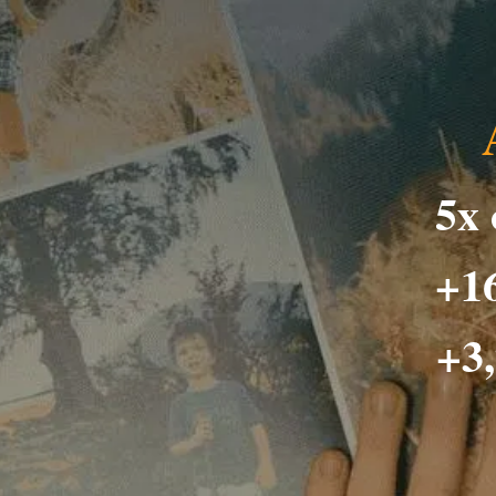
5x
+16
+3,