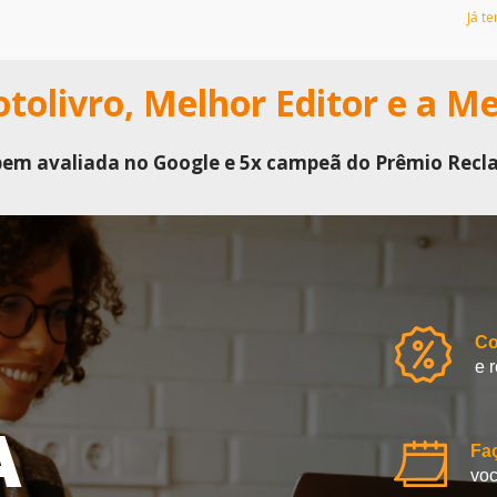
Já t
tolivro, Melhor Editor e a M
bem avaliada no Google e 5x campeã do Prêmio Recl
Co
e 
A
Fa
voc