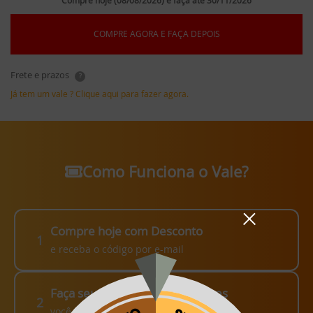
Compre hoje (08/08/2026) e faça até 30/11/2026
COMPRE AGORA E FAÇA DEPOIS
Frete e prazos
?
Já tem um vale ? Clique aqui para fazer agora.
Como Funciona o Vale?
Compre hoje com Desconto
1
e receba o código por e-mail
Faça seu pedido em até 3 meses
2
você escolhe como fazer!