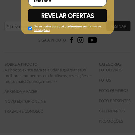
FIQUE POR DENTRO
Receba ofertas exclusivas da Phooto no seu e-mail
ASSINAR
SIGA A PHOOTO
SOBRE A PHOOTO
CATEGORIAS
A Phooto existe para te ajudar a guardar seus
FOTOLIVROS
melhores momentos em fotolivros, revelações e
FOTOS
muito mais!
Conheça mais >>
FOTO QUADROS
APRENDA A FAZER
FOTO PRESENTES
NOVO EDITOR ONLINE
CALENDÁRIOS
TRABALHE CONOSCO
PROMOÇÕES