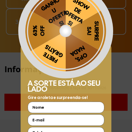
Finalize o seu Pedido!
3
pague o Frete e receba em sua casa
Obrigado por se cadastrar na
.
Aproveite e receba as novidades e ofertas exclusivas da
?
Informações:
Compre hoje (08/08/2026) e faça até 30/11/2026
COMPRE AGORA E FAÇA DEPOIS