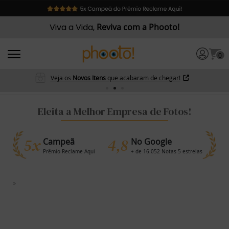
Viva a Vida,
Reviva com a Phooto!
0
Veja os
Novos Itens
que acabaram de chegar!
Eleita a Melhor Empresa de Fotos!
5x
4,8
Campeã
No Google
Prêmio Reclame Aqui
+ de 16.052 Notas 5 estrelas