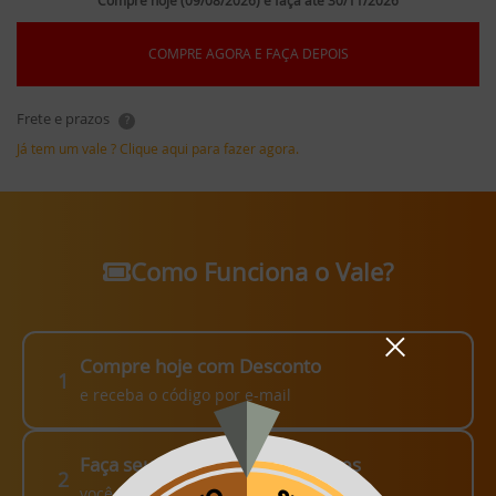
Compre hoje (09/08/2026) e faça até 30/11/2026
COMPRE AGORA E FAÇA DEPOIS
Frete e prazos
?
Já tem um vale ? Clique aqui para fazer agora.
Como Funciona o Vale?
Compre hoje com Desconto
1
e receba o código por e-mail
Faça seu pedido em até 3 meses
2
você escolhe como fazer!