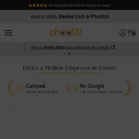
Viva a Vida,
Reviva com a Phooto!
0
Veja os
Novos Itens
que acabaram de chegar!
Eleita a Melhor Empresa de Fotos!
5x
4,8
Campeã
No Google
Prêmio Reclame Aqui
+ de 16.052 Notas 5 estrelas