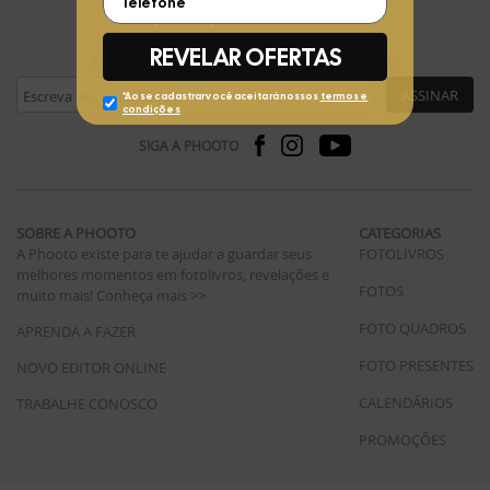
FIQUE POR DENTRO
Receba ofertas exclusivas da Phooto no seu e-mail
ASSINAR
SIGA A PHOOTO
SOBRE A PHOOTO
CATEGORIAS
A Phooto existe para te ajudar a guardar seus
FOTOLIVROS
melhores momentos em fotolivros, revelações e
FOTOS
muito mais!
Conheça mais >>
FOTO QUADROS
APRENDA A FAZER
FOTO PRESENTES
NOVO EDITOR ONLINE
CALENDÁRIOS
TRABALHE CONOSCO
PROMOÇÕES