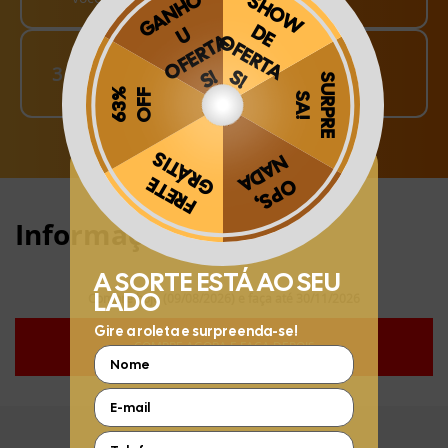
Finalize o seu Pedido!
3
pague o Frete e receba em sua casa
Obrigado por se cadastrar na
.
Aproveite e receba as novidades e ofertas exclusivas da
?
Informações:
Compre hoje (09/08/2026) e faça até 30/11/2026
COMPRE AGORA E FAÇA DEPOIS