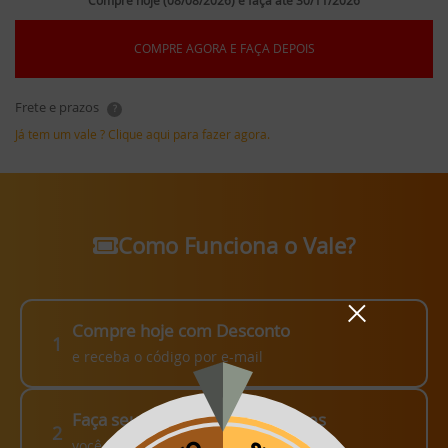
Compre hoje (08/08/2026) e faça até 30/11/2026
COMPRE AGORA E FAÇA DEPOIS
Frete e prazos
?
Já tem um vale ? Clique aqui para fazer agora.
Como Funciona o Vale?
Compre hoje com Desconto
1
e receba o código por e-mail
Faça seu pedido em até 3 meses
2
você escolhe como fazer!