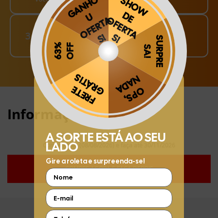
Finalize o seu Pedido!
3
pague o Frete e receba em sua casa
Obrigado por se cadastrar na
.
Aproveite e receba as novidades e ofertas exclusivas da
?
Informações:
Compre hoje (08/08/2026) e faça até 30/11/2026
COMPRE AGORA E FAÇA DEPOIS