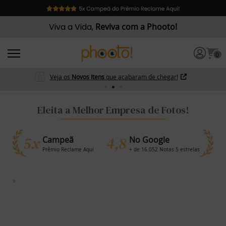
Viva a Vida,
Reviva com a Phooto!
0
Veja os
Novos Itens
que acabaram de chegar!
Eleita a Melhor Empresa de Fotos!
5x
4,8
Campeã
No Google
Prêmio Reclame Aqui
+ de 16.052 Notas 5 estrelas