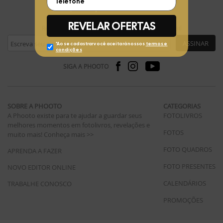
FIQUE POR DENTRO
Receba ofertas exclusivas da Phooto no seu e-mail
ASSINAR
SIGA A PHOOTO
SOBRE A PHOOTO
CATEGORIAS
A Phooto existe para te ajudar a guardar seus
FOTOLIVROS
melhores momentos em fotolivros, revelações e
FOTOS
muito mais!
Conheça mais >>
FOTO QUADROS
APRENDA A FAZER
FOTO PRESENTES
NOVO EDITOR ONLINE
CALENDÁRIOS
TRABALHE CONOSCO
PROMOÇÕES