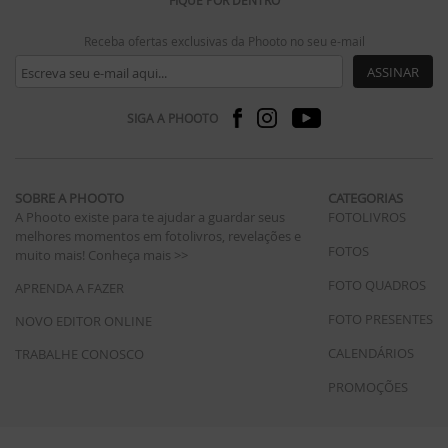
FIQUE POR DENTRO
Receba ofertas exclusivas da Phooto no seu e-mail
ASSINAR
SIGA A PHOOTO
SOBRE A PHOOTO
CATEGORIAS
A Phooto existe para te ajudar a guardar seus
FOTOLIVROS
melhores momentos em fotolivros, revelações e
FOTOS
muito mais!
Conheça mais >>
FOTO QUADROS
APRENDA A FAZER
FOTO PRESENTES
NOVO EDITOR ONLINE
CALENDÁRIOS
TRABALHE CONOSCO
PROMOÇÕES