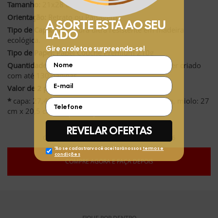
Tamanho:
21x28 cm (fechado)*
Orientação:
Retrato ou Paisagem
Tipo de Capa:
Capa Dura ultra resistente em madeira
ecológica.
Tipo de Papel:
Papel Couché Premium 210g
Quantidade de Páginas:
Inclui 24 páginas. Pode ser criado
com até 130 páginas.
Valor de 2 páginas extras:
R$ 9,98 (R$ 4,99 cada)
*
capa: 27,4 cm x 21 cm e 0,8 a 2 cm de lombada, miolo: 27
cm x 20,5 cm
Compre hoje (07/08/2026) e faça até 30/11/2026
COMPRE AGORA E FAÇA DEPOIS