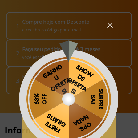
Compre hoje com Desconto
1
e receba o código por e-mail
Faça seu pedido em até 3 meses
2
você escolhe como fazer!
Finalize o seu Pedido!
3
pague o Frete e receba em sua casa
Obrigado por se cadastrar na
.
Informações:
Aproveite e receba as novidades e ofertas exclusivas da
?