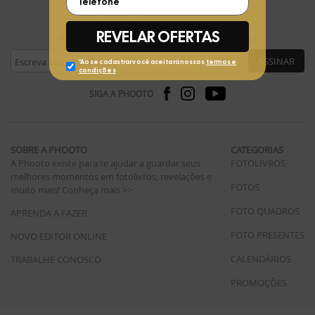
FIQUE POR DENTRO
Receba ofertas exclusivas da Phooto no seu e-mail
ASSINAR
SIGA A PHOOTO
SOBRE A PHOOTO
CATEGORIAS
A Phooto existe para te ajudar a guardar seus
FOTOLIVROS
melhores momentos em fotolivros, revelações e
FOTOS
muito mais!
Conheça mais >>
FOTO QUADROS
APRENDA A FAZER
FOTO PRESENTES
NOVO EDITOR ONLINE
CALENDÁRIOS
TRABALHE CONOSCO
PROMOÇÕES