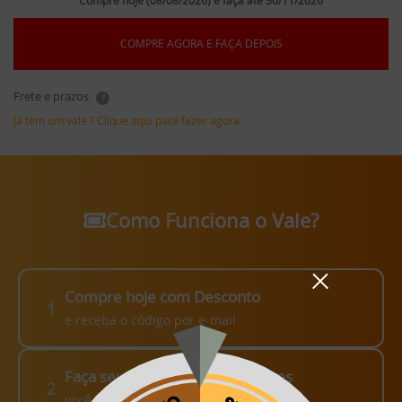
Compre hoje (08/08/2026) e faça até 30/11/2026
COMPRE AGORA E FAÇA DEPOIS
Frete e prazos
?
Já tem um vale ? Clique aqui para fazer agora.
Como Funciona o Vale?
Compre hoje com Desconto
1
e receba o código por e-mail
Faça seu pedido em até 3 meses
2
você escolhe como fazer!