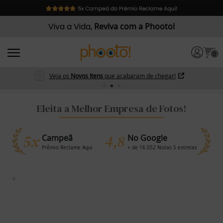
Viva a Vida,
Reviva com a Phooto!
0
Veja os
Novos Itens
que acabaram de chegar!
Eleita a Melhor Empresa de Fotos!
5x
4,8
Campeã
No Google
Prêmio Reclame Aqui
+ de 16.052 Notas 5 estrelas