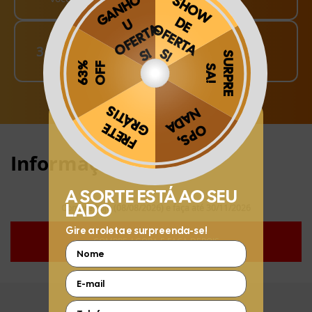
Finalize o seu Pedido!
3
pague o Frete e receba em sua casa
Obrigado por se cadastrar na
.
Aproveite e receba as novidades e ofertas exclusivas da
?
Informações:
Compre hoje (08/08/2026) e faça até 30/11/2026
COMPRE AGORA E FAÇA DEPOIS