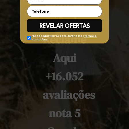
campeã
prêmio
Reclame
Aqui
+16.052
avaliações
nota 5