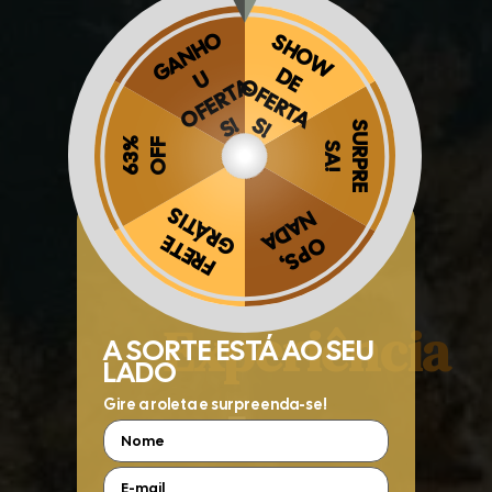
A
Obrigado por se cadastrar na
.
Melhor
Aproveite e receba as novidades e ofertas exclusivas da
?
Experiência
5x