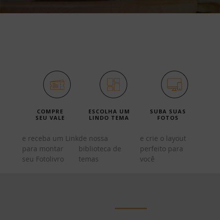
Veja como é fácil criar
seu Fotolivro:
COMPRE
ESCOLHA UM
SUBA SUAS
SEU VALE
LINDO TEMA
FOTOS
e receba um Link
de nossa
e crie o layout
para montar
biblioteca de
perfeito para
seu Fotolivro
temas
você