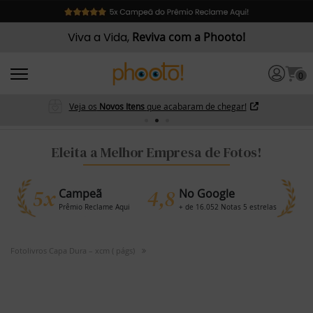
Viva a Vida,
Reviva com a Phooto!
0
Veja os
Novos Itens
que acabaram de chegar!
Eleita a Melhor Empresa de Fotos!
5x
4,8
Campeã
No Google
Prêmio Reclame Aqui
+ de 16.052 Notas 5 estrelas
Fotolivros Capa Dura – xcm ( págs)