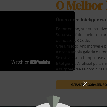
O Melhor 
Único com Inteligência A
Editor online, super intuitivo
Suba suas fotos pelo celular
do nosso QR Code.
Crie um fotolivro incrível e
a nossa ampla galeria de te
Se estiver sem tempo, use a
Inteligência Artificial para 
e surpreenda-se com o resu
GARANTA AGORA SEU F