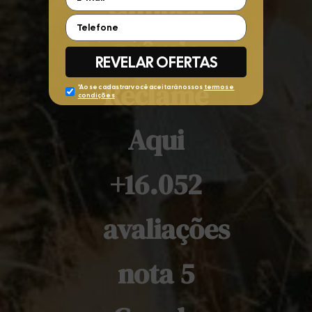
campeã
prêmio
Reclame
Aqui
+16.052
avaliações
nota 5