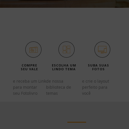
Veja como é fácil criar
seu Fotolivro:
COMPRE
ESCOLHA UM
SUBA SUAS
SEU VALE
LINDO TEMA
FOTOS
e receba um Link
de nossa
e crie o layout
para montar
biblioteca de
perfeito para
seu Fotolivro
temas
você