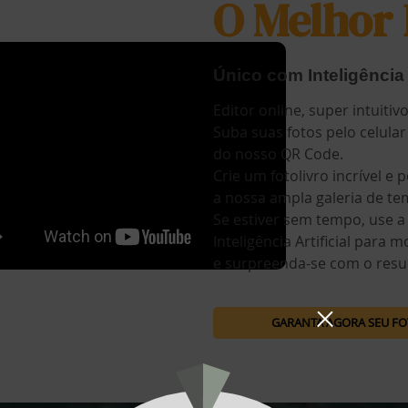
O Melhor 
Único com Inteligência A
Editor online, super intuitivo
Suba suas fotos pelo celular
do nosso QR Code.
Crie um fotolivro incrível e
a nossa ampla galeria de te
Se estiver sem tempo, use a
Inteligência Artificial para 
e surpreenda-se com o resu
GARANTA AGORA SEU F