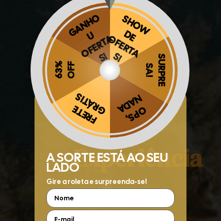
A
Obrigado por se cadastrar na
.
Melhor
Aproveite e receba as novidades e ofertas exclusivas da
?
Experiência
5x