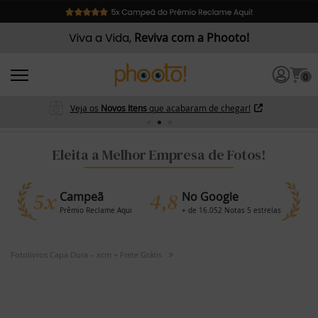
Viva a Vida,
Reviva com a Phooto!
0
Veja os
Novos Itens
que acabaram de chegar!
Eleita a Melhor Empresa de Fotos!
5x
4,8
Campeã
No Google
Prêmio Reclame Aqui
+ de 16.052 Notas 5 estrelas
Fotolivros Capa Dura – xcm + Frete Grátis