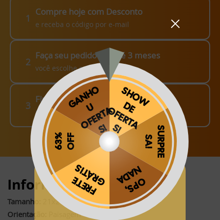
Compre hoje com Desconto
1
e receba o código por e-mail
Faça seu pedido em até 3 meses
2
você escolhe como fazer!
Finalize o seu Pedido!
3
pague o Frete e receba em sua casa
Obrigado por se cadastrar na
.
Informações:
Aproveite e receba as novidades e ofertas exclusivas da
?
Tamanho:
21x21cm (fechado)*
Orientação:
Paisagem