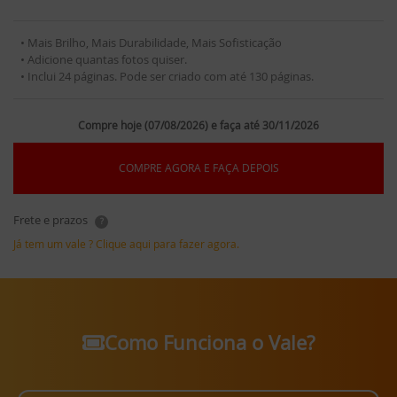
• Mais Brilho, Mais Durabilidade, Mais Sofisticação
• Adicione quantas fotos quiser.
• Inclui 24 páginas. Pode ser criado com até 130 páginas.
Compre hoje (07/08/2026) e faça até 30/11/2026
COMPRE AGORA E FAÇA DEPOIS
Frete e prazos
?
Já tem um vale ? Clique aqui para fazer agora.
Como Funciona o Vale?