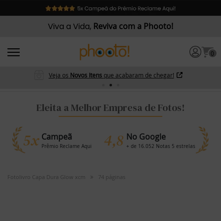
Viva a Vida,
Reviva com a Phooto!
0
Veja os
Novos Itens
que acabaram de chegar!
Eleita a Melhor Empresa de Fotos!
5x
4,8
Campeã
No Google
Prêmio Reclame Aqui
+ de 16.052 Notas 5 estrelas
Fotolivro Capa Dura Glow xcm
74 páginas