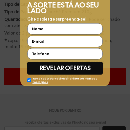
Tipo de Capa:
Capa Dura
Tipo de Papel:
Papel Couché Premium 210g
Quantidade de Páginas:
Inclui 24 páginas. Pode ser criado
com até 130 páginas.
Valor de 2 páginas extras: R$ 12,97 (R$ 6,48 cada)
*
capa: 19,4 cm x 15,3 cm e 0,8 a 1,2 cm de lombada,
miolo: 19 cm x 14,8 cm
Compre hoje (07/08/2026) e faça até 30/11/2026
COMPRE AGORA E FAÇA DEPOIS
FIQUE POR DENTRO
Receba ofertas exclusivas da Phooto no seu e-mail