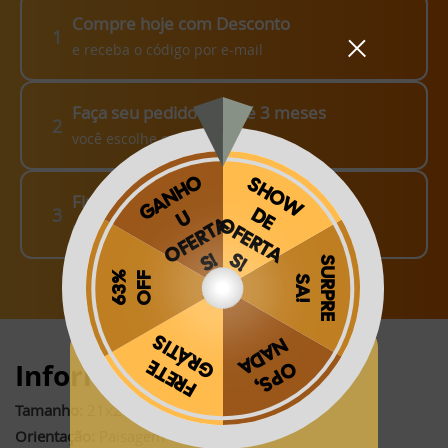
Compre hoje com Desconto
1
e receba o código por e-mail
Faça seu pedido em até 3 meses
2
você escolhe como fazer!
Finalize o seu Pedido!
3
pague o Frete e receba em sua casa
Obrigado por se cadastrar na
.
Informações:
Aproveite e receba as novidades e ofertas exclusivas da
?
Tamanho:
21x28cm (fechado)*
Orientação:
Paisagem