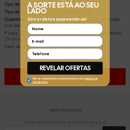
Tipo de Capa:
Capa Dura
Tipo de Papel:
Papel Couché Premium 210g
Quantidade de Páginas:
Inclui 24 páginas. Pode ser criado
com até 130 páginas.
*
capa: 29,6 cm x 29,6 cm e 0,8 a 2 cm de lombada, miolo:
29 cm x 29 cm
Valor de 2 páginas extras: R$ 17,83 (R$ 8,91 cada)
Compre hoje (08/08/2026) e faça até 30/11/2026
COMPRE AGORA E FAÇA DEPOIS
FIQUE POR DENTRO
Receba ofertas exclusivas da Phooto no seu e-mail