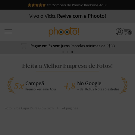
Viva a Vida,
Reviva com a Phooto!
0
Pague em 3x sem juros
Parcelas mínimas de R$33
Eleita a Melhor Empresa de Fotos!
5x
4,8
Campeã
No Google
Prêmio Reclame Aqui
+ de 16.052 Notas 5 estrelas
Fotolivros Capa Dura Glow xcm
74 páginas