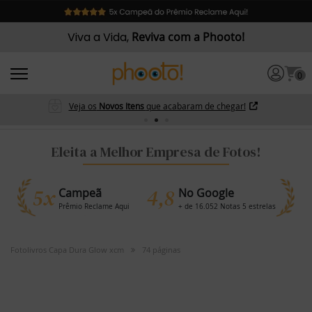
Viva a Vida,
Reviva com a Phooto!
0
Veja os
Novos Itens
que acabaram de chegar!
Eleita a Melhor Empresa de Fotos!
5x
4,8
Campeã
No Google
Prêmio Reclame Aqui
+ de 16.052 Notas 5 estrelas
Fotolivros Capa Dura Glow xcm
74 páginas