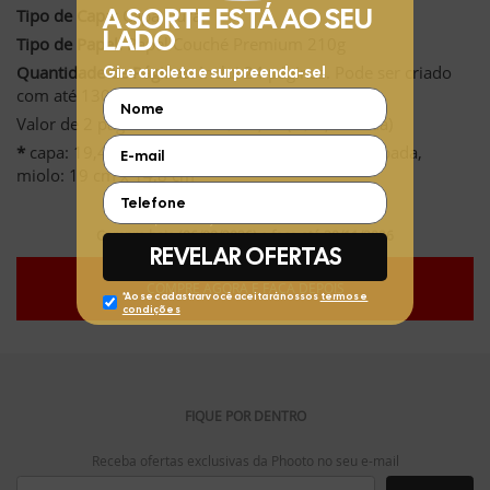
Tipo de Capa:
Capa Dura
Tipo de Papel:
Papel Couché Premium 210g
Quantidade de Páginas:
Inclui 24 páginas. Pode ser criado
com até 130 páginas.
Valor de 2 páginas extras: R$ 12,97 (R$ 6,48 cada)
*
capa: 19,4 cm x 15,3 cm e 0,8 a 1,2 cm de lombada,
miolo: 19 cm x 14,8 cm
Compre hoje (06/08/2026) e faça até 30/11/2026
COMPRE AGORA E FAÇA DEPOIS
FIQUE POR DENTRO
Receba ofertas exclusivas da Phooto no seu e-mail