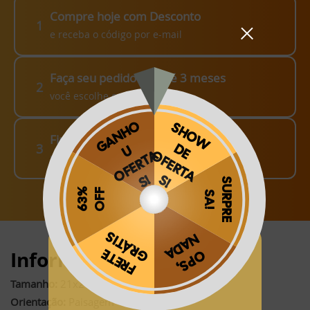
Compre hoje com Desconto
1
e receba o código por e-mail
Faça seu pedido em até 3 meses
2
você escolhe como fazer!
Finalize o seu Pedido!
3
pague o Frete e receba em sua casa
Obrigado por se cadastrar na
.
Informações:
Aproveite e receba as novidades e ofertas exclusivas da
?
Tamanho:
21x21cm (fechado)*
Orientação:
Paisagem