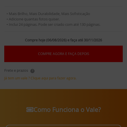
• Mais Brilho, Mais Durabilidade, Mais Sofisticação
• Adicione quantas fotos quiser.
• Inclui 24 páginas. Pode ser criado com até 130 páginas.
Compre hoje (06/08/2026) e faça até 30/11/2026
COMPRE AGORA E FAÇA DEPOIS
Frete e prazos
?
Já tem um vale ? Clique aqui para fazer agora.
Como Funciona o Vale?