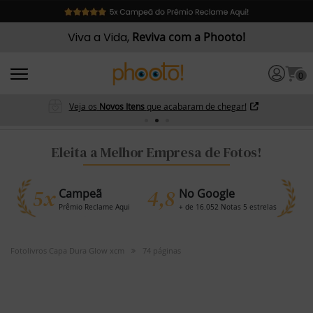
Viva a Vida,
Reviva com a Phooto!
0
Veja os
Novos Itens
que acabaram de chegar!
Eleita a Melhor Empresa de Fotos!
5x
4,8
Campeã
No Google
Prêmio Reclame Aqui
+ de 16.052 Notas 5 estrelas
Fotolivros Capa Dura Glow xcm
74 páginas