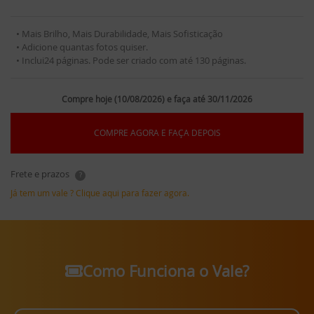
• Mais Brilho, Mais Durabilidade, Mais Sofisticação
• Adicione quantas fotos quiser.
• Inclui24 páginas. Pode ser criado com até 130 páginas.
Compre hoje (10/08/2026) e faça até 30/11/2026
COMPRE AGORA E FAÇA DEPOIS
Frete e prazos
?
Já tem um vale ? Clique aqui para fazer agora.
Como Funciona o Vale?