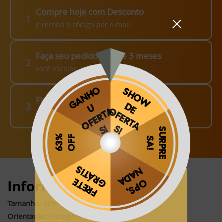
Compre hoje com Desconto
1
e receba o código por e-mail
Faça seu pedido em até 3 meses
2
você escolhe como fazer!
Finalize o seu Pedido!
3
pague o Frete e receba em sua casa
Obrigado por se cadastrar na
.
Informações:
Aproveite e receba as novidades e ofertas exclusivas da
?
Tamanho:
30x30cm (fechado)*
Orientação:
Paisagem