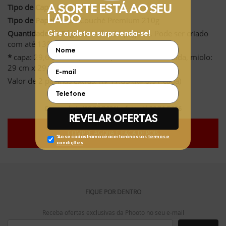
Tipo de Capa:
Capa Dura
Tipo de Papel:
Papel Couché Premium 210g
Quantidade de Páginas:
Inclui 24 páginas. Pode ser criado
com até 130 páginas.
*
capa: 29,6 cm x 29,6 cm e 0,8 a 2 cm de lombada, miolo:
29 cm x 29 cm
Valor de 2 páginas extras: R$ 17,83 (R$ 8,91 cada)
Compre hoje (10/08/2026) e faça até 30/11/2026
COMPRE AGORA E FAÇA DEPOIS
FIQUE POR DENTRO
Receba ofertas exclusivas da Phooto no seu e-mail