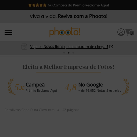
Viva a Vida,
Reviva com a Phooto!
0
Veja os
Novos Itens
que acabaram de chegar!
Eleita a Melhor Empresa de Fotos!
5x
4,8
Campeã
No Google
Prêmio Reclame Aqui
+ de 16.052 Notas 5 estrelas
Fotolivros Capa Dura Glow xcm
42 páginas