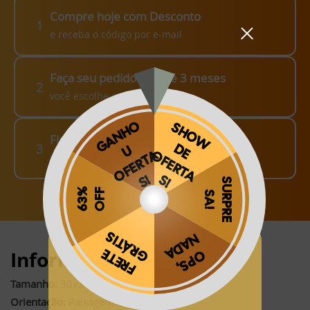
Compre hoje com Desconto
1
e receba o código por e-mail
Faça seu pedido em até 3 meses
2
você escolhe como fazer!
Finalize o seu Pedido!
3
pague o Frete e receba em sua casa
Obrigado por se cadastrar na
.
Informações:
Aproveite e receba as novidades e ofertas exclusivas da
?
Tamanho:
30x30cm (fechado)*
Orientação:
Paisagem