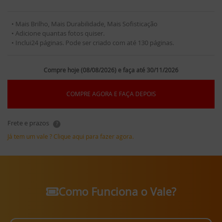
• Mais Brilho, Mais Durabilidade, Mais Sofisticação
• Adicione quantas fotos quiser.
• Inclui24 páginas. Pode ser criado com até 130 páginas.
Compre hoje (08/08/2026) e faça até 30/11/2026
COMPRE AGORA E FAÇA DEPOIS
Frete e prazos
?
Já tem um vale ? Clique aqui para fazer agora.
Como Funciona o Vale?