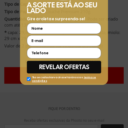
Tipo de Capa:
Capa Dura
Tipo de Papel:
Papel Couché Premium 210g
Quantidade de Páginas:
Inclui 24 páginas. Pode ser criado
com até 130 páginas.
*
capa: 29,6 cm x 29,6 cm e 0,8 a 2 cm de lombada, miolo:
29 cm x 29 cm
Valor de 2 páginas extras: R$ 17,83 (R$ 8,91 cada)
Compre hoje (08/08/2026) e faça até 30/11/2026
COMPRE AGORA E FAÇA DEPOIS
FIQUE POR DENTRO
Receba ofertas exclusivas da Phooto no seu e-mail