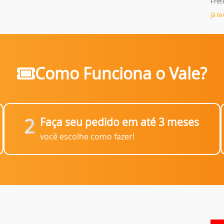
Fret
Já t
Como Funciona o Vale?
2
Faça seu pedido em até 3 meses
Obrigado por se cadastrar na
.
você escolhe como fazer!
Aproveite e receba as novidades e ofertas exclusivas da
?