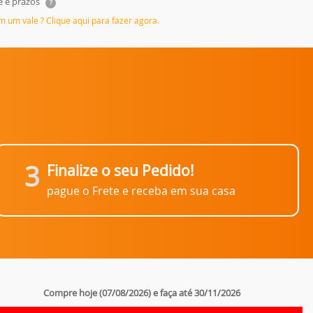
e e prazos
?
em um vale ? Clique aqui para fazer agora.
3
Finalize o seu Pedido!
pague o Frete e receba em sua casa
Compre hoje (07/08/2026) e faça até 30/11/2026