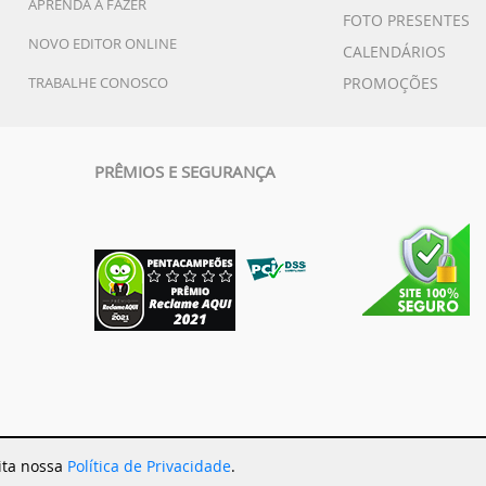
APRENDA A FAZER
FOTO PRESENTES
NOVO EDITOR ONLINE
CALENDÁRIOS
TRABALHE CONOSCO
PROMOÇÕES
PRÊMIOS E SEGURANÇA
eita nossa
Política de Privacidade
.