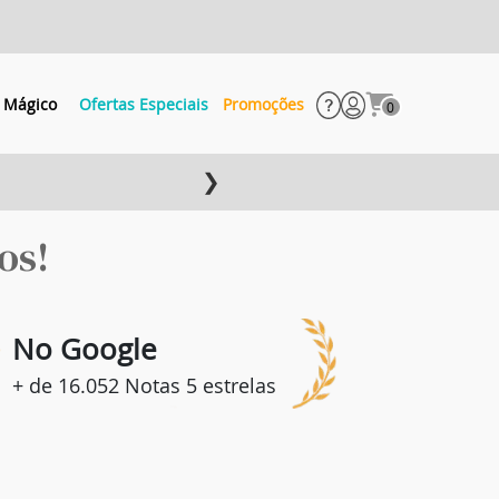
 Mágico
Ofertas Especiais
Promoções
0
❯
os!
8
No Google
+ de 16.052 Notas 5 estrelas