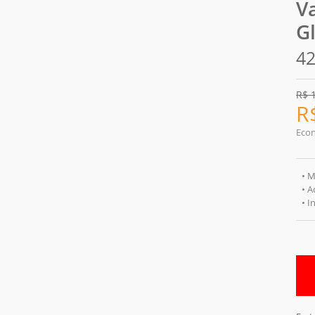
V
G
42
R$
R
Eco
• M
• A
• I