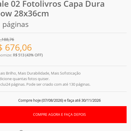
ale 02 Fotolivros Capa Dura
low 28x36cm
 páginas
1,188,76
$
676,06
nomize:
R$ 513 (43% OFF)
ais Brilho, Mais Durabilidade, Mais Sofisticação
dicione quantas fotos quiser.
nclui24 páginas. Pode ser criado com até 130 páginas.
Compre hoje (07/08/2026) e faça até 30/11/2026
COMPRE AGORA E FAÇA DEPOIS