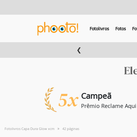
Fotolivros
Fotos
Fo
❮
El
5x
Campeã
Prêmio Reclame Aqui
Fotolivros Capa Dura Glow xcm
42 páginas