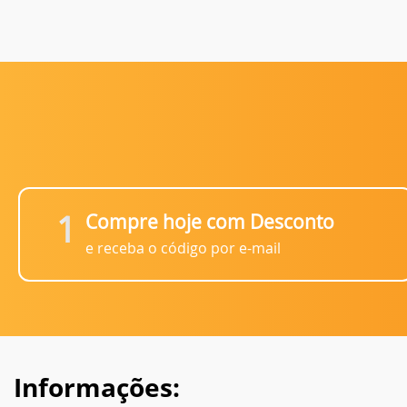
1
Compre hoje com Desconto
e receba o código por e-mail
Informações: