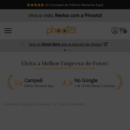
Viva a Vida,
Reviva com a Phooto!
0
Veja os
Novos Itens
que acabaram de chegar!
Eleita a Melhor Empresa de Fotos!
5x
4,8
Campeã
No Google
Prêmio Reclame Aqui
+ de 16.052 Notas 5 estrelas
Fotolivros Capa Dura Glow xcm
Frete à Contratar