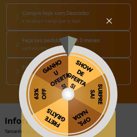
Compre hoje com Desconto
1
e receba o código por e-mail
Faça seu pedido em até 3 meses
2
você escolhe como fazer!
Finalize o seu Pedido!
3
pague o Frete e receba em sua casa
Obrigado por se cadastrar na
.
Informações:
Aproveite e receba as novidades e ofertas exclusivas da
?
Tamanho:
21x28cm (fechado)*