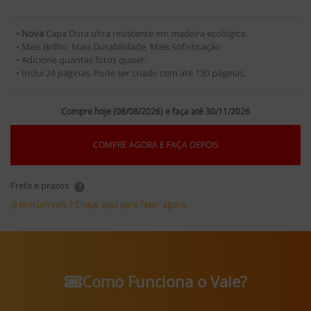
•
Nova
Capa Dura ultra resistente em madeira ecológica.
• Mais Brilho, Mais Durabilidade, Mais Sofisticação
• Adicione quantas fotos quiser.
• Inclui 24 páginas. Pode ser criado com até 130 páginas.
Compre hoje (08/08/2026) e faça até 30/11/2026
COMPRE AGORA E FAÇA DEPOIS
Frete e prazos
?
Já tem um vale ? Clique aqui para fazer agora.
Como Funciona o Vale?