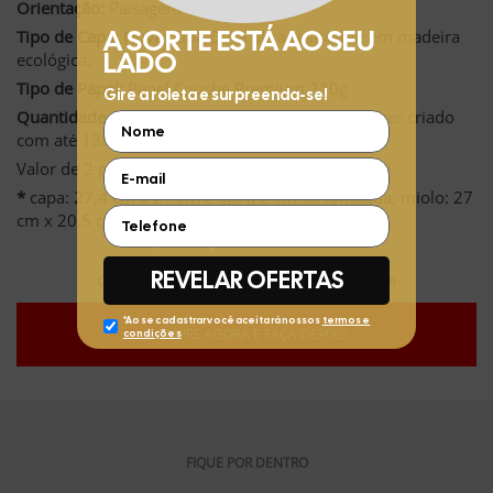
Orientação:
Paisagem
Tipo de Capa:
Nova
Capa Dura ultra resistente em madeira
ecológica.
Tipo de Papel:
Papel Couché Premium 210g
Quantidade de Páginas:
Inclui 24 páginas. Pode ser criado
com até 130 páginas.
Valor de 2 páginas extras: R$12,97 (R$ 6,48 cada)
*
capa: 27,4 cm x 21 cm e 0,8 a 2 cm de lombada, miolo: 27
cm x 20,5 cm
Compre hoje (08/08/2026) e faça até 30/11/2026
COMPRE AGORA E FAÇA DEPOIS
FIQUE POR DENTRO