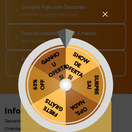
Compre hoje com Desconto
1
e receba o código por e-mail
Faça seu pedido em até 3 meses
2
você escolhe como fazer!
Finalize o seu Pedido!
3
pague o Frete e receba em sua casa
Obrigado por se cadastrar na
.
Informações:
Aproveite e receba as novidades e ofertas exclusivas da
?
Tamanho:
21x28cm (fechado)*
Orientação:
Paisagem