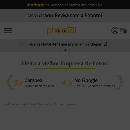
Viva a Vida,
Reviva com a Phooto!
0
Veja os
Novos Itens
que acabaram de chegar!
Eleita a Melhor Empresa de Fotos!
5x
4,8
Campeã
No Google
Prêmio Reclame Aqui
+ de 16.052 Notas 5 estrelas
Fotolivros Capa Dura Glow xcm
54 páginas