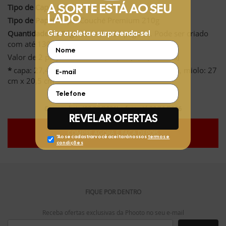
Tipo de Capa:
Capa Dura
Tipo de Papel:
Papel Couché Premium 210g
Quantidade de Páginas:
Inclui 24 páginas. Pode ser criado
com até 130 páginas.
Valor de 2 páginas extras: R$12,97 (R$ 6,48 cada)
*
capa: 27,4 cm x 21 cm e 0,8 a 2 cm de lombada, miolo: 27
cm x 20,5 cm
Compre hoje (08/08/2026) e faça até 30/11/2026
COMPRE AGORA E FAÇA DEPOIS
FIQUE POR DENTRO
Receba ofertas exclusivas da Phooto no seu e-mail