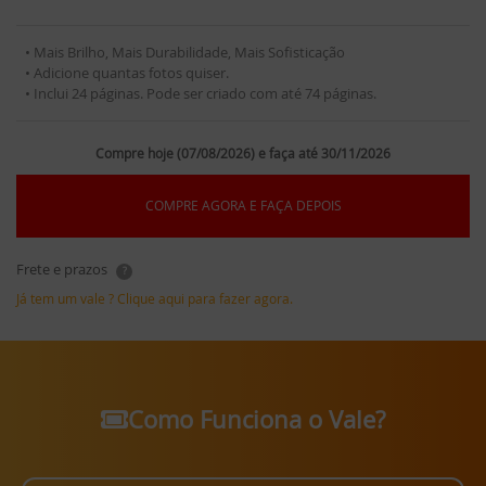
• Mais Brilho, Mais Durabilidade, Mais Sofisticação
• Adicione quantas fotos quiser.
• Inclui 24 páginas. Pode ser criado com até 74 páginas.
Compre hoje (07/08/2026) e faça até 30/11/2026
COMPRE AGORA E FAÇA DEPOIS
Frete e prazos
?
Já tem um vale ? Clique aqui para fazer agora.
Como Funciona o Vale?