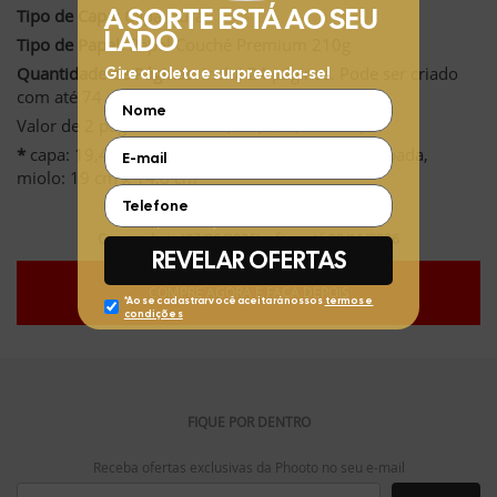
Tipo de Capa:
Capa Dura
Tipo de Papel:
Papel Couché Premium 210g
Quantidade de Páginas:
Inclui 24 páginas. Pode ser criado
com até 74 páginas.
Valor de 2 páginas extras: 9,72 (R$ 4,86 cada)
*
capa: 19,4 cm x 15,3 cm e 0,8 a 1,2 cm de lombada,
miolo: 19 cm x 14,8 cm
Compre hoje (07/08/2026) e faça até 30/11/2026
COMPRE AGORA E FAÇA DEPOIS
FIQUE POR DENTRO
Receba ofertas exclusivas da Phooto no seu e-mail