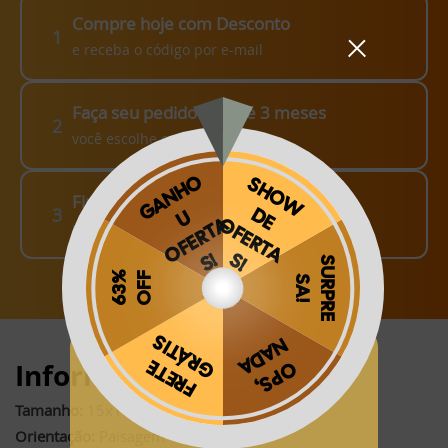
Compre hoje com Desconto
1
e receba o código por e-mail
Faça seu pedido em até 3 meses
2
você escolhe como fazer!
Finalize o seu Pedido!
3
pague o Frete e receba em sua casa
Obrigado por se cadastrar na
.
Informações:
Aproveite e receba as novidades e ofertas exclusivas da
?
Tamanho:
15x19 cm (fechado)*
Orientação:
Paisagem