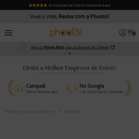
Viva a Vida,
Reviva com a Phooto!
0
Veja os
Novos Itens
que acabaram de chegar!
Eleita a Melhor Empresa de Fotos!
5x
4,8
Campeã
No Google
Prêmio Reclame Aqui
+ de 16.052 Notas 5 estrelas
Fotolivros Capa Dura Glow x cm
58 páginas