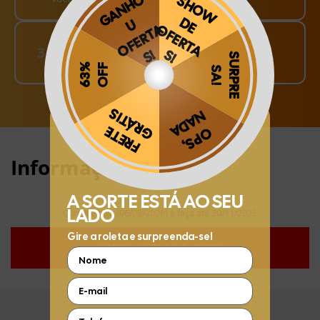
Finalize o seu Pedido!
3
pague o Frete e receba em sua casa
Obrigado por se cadastrar na
.
Aproveite e receba as novidades e ofertas exclusivas da
?
Informações:
Compre hoje (06/08/2026) e faça até 30/11/2026
COMPRE AGORA E FAÇA DEPOIS