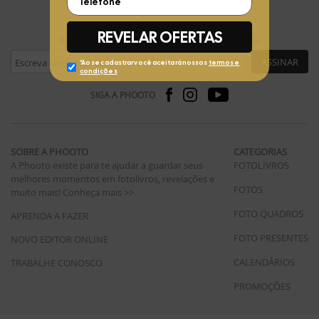
FIQUE POR DENTRO
Receba ofertas exclusivas da Phooto no seu e-mail
ASSINAR
SIGA A PHOOTO
SOBRE A PHOOTO
CATEGORIAS
A Phooto existe para te ajudar a guardar seus
FOTOLIVROS
melhores momentos em fotolivros, revelações e
FOTOS
muito mais!
Conheça mais >>
FOTO QUADROS
APRENDA A FAZER
FOTO PRESENTES
NOVO EDITOR ONLINE
CALENDÁRIOS
TRABALHE CONOSCO
PROMOÇÕES