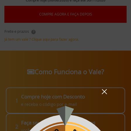
Compre hoje (06/08/2026) e faça até 30/11/2026
COMPRE AGORA E FAÇA DEPOIS
Frete e prazos
?
Já tem um vale ? Clique aqui para fazer agora.
Como Funciona o Vale?
Compre hoje com Desconto
1
e receba o código por e-mail
Faça seu pedido em até 3 meses
2
você escolhe como fazer!