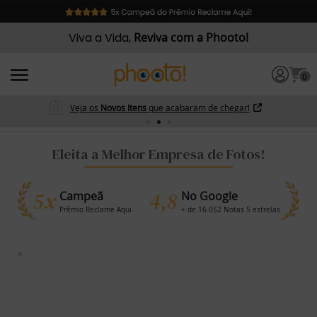
Viva a Vida,
Reviva com a Phooto!
0
Veja os
Novos Itens
que acabaram de chegar!
Eleita a Melhor Empresa de Fotos!
5x
4,8
Campeã
No Google
Prêmio Reclame Aqui
+ de 16.052 Notas 5 estrelas