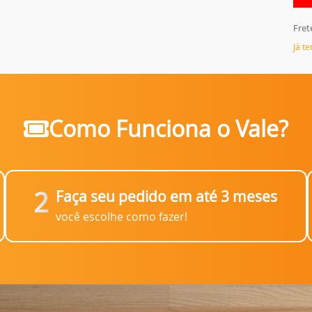
Fret
Já t
Como Funciona o Vale?
2
Faça seu pedido em até 3 meses
você escolhe como fazer!