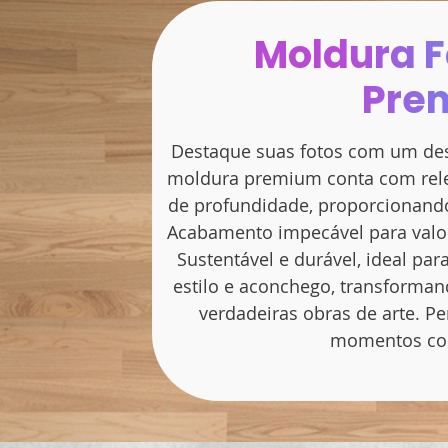
Moldura F
Pre
Destaque suas fotos com um des
moldura premium conta com rele
de profundidade, proporcionando
Obrigado por se cadastrar na
.
Acabamento impecável para valor
Aproveite e receba as novidades e ofertas exclusivas da
Sustentável e durável, ideal p
?
estilo e aconchego, transforma
verdadeiras obras de arte. Pe
momentos com