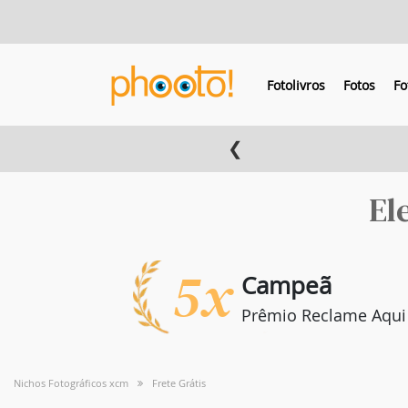
Fotolivros
Fotos
Fo
❮
El
5x
Campeã
Prêmio Reclame Aqui
Nichos Fotográficos xcm
Frete Grátis