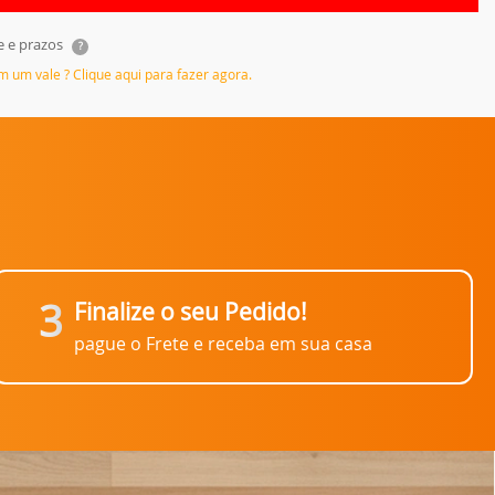
e e prazos
?
em um vale ? Clique aqui para fazer agora.
3
Finalize o seu Pedido!
pague o Frete e receba em sua casa