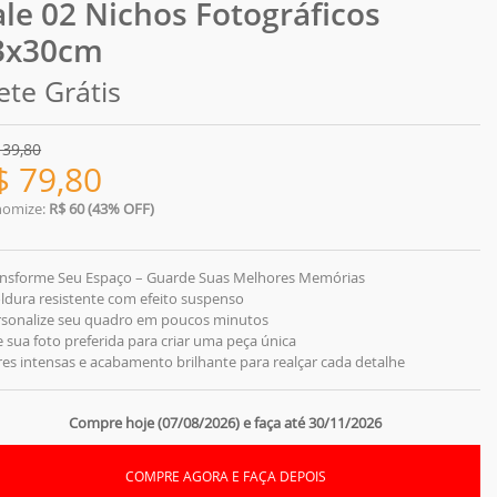
ale 02 Nichos Fotográficos
3x30cm
ete Grátis
139,80
$
79,80
nomize:
R$ 60 (43% OFF)
ansforme Seu Espaço – Guarde Suas Melhores Memórias
dura resistente com efeito suspenso
rsonalize seu quadro em poucos minutos
 sua foto preferida para criar uma peça única
es intensas e acabamento brilhante para realçar cada detalhe
Compre hoje (07/08/2026) e faça até 30/11/2026
COMPRE AGORA E FAÇA DEPOIS