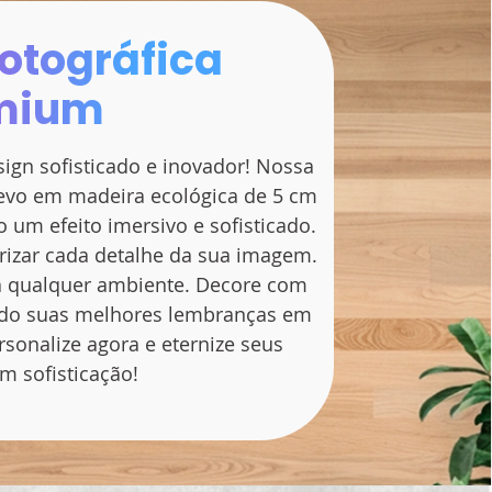
otográfica
mium
ign sofisticado e inovador! Nossa
vo em madeira ecológica de 5 cm
 um efeito imersivo e sofisticado.
izar cada detalhe da sua imagem.
ara qualquer ambiente. Decore com
ndo suas melhores lembranças em
rsonalize agora e eternize seus
 sofisticação!