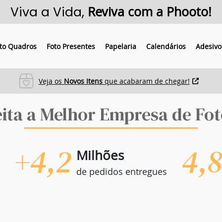
Viva a Vida,
Reviva com a Phooto!
to Quadros
Foto Presentes
Papelaria
Calendários
Adesivo
Pague em 3x sem juros
Parcelas mínimas de R$33
eita a Melhor Empresa de Fot
+4,2
4,
Milhões
de pedidos entregues