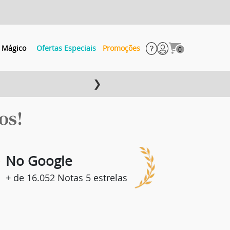
 Mágico
Ofertas Especiais
Promoções
0
❯
os!
8
No Google
+ de 16.052 Notas 5 estrelas