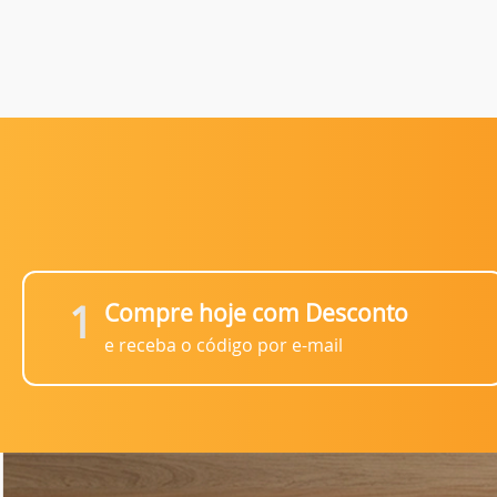
1
Compre hoje com Desconto
e receba o código por e-mail