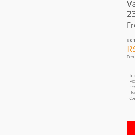
V
2
Fr
R$
R
Eco
Tr
Mol
Pe
Use
Cor