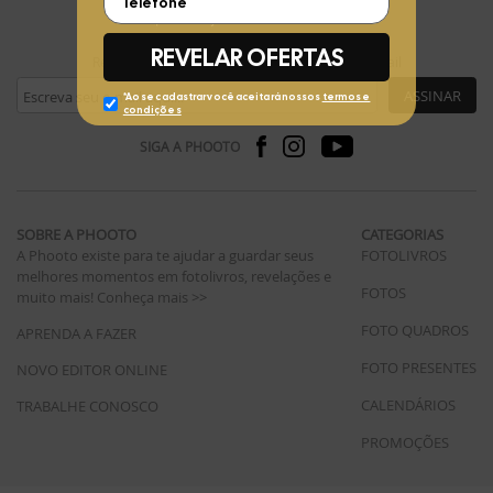
FIQUE POR DENTRO
Receba ofertas exclusivas da Phooto no seu e-mail
ASSINAR
SIGA A PHOOTO
SOBRE A PHOOTO
CATEGORIAS
A Phooto existe para te ajudar a guardar seus
FOTOLIVROS
melhores momentos em fotolivros, revelações e
FOTOS
muito mais!
Conheça mais >>
FOTO QUADROS
APRENDA A FAZER
FOTO PRESENTES
NOVO EDITOR ONLINE
CALENDÁRIOS
TRABALHE CONOSCO
PROMOÇÕES