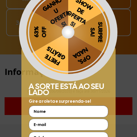
Finalize o seu Pedido!
3
pague o Frete e receba em sua casa
Obrigado por se cadastrar na
.
Aproveite e receba as novidades e ofertas exclusivas da
?
Informações:
Compre hoje (06/08/2026) e faça até 30/11/2026
COMPRE AGORA E FAÇA DEPOIS