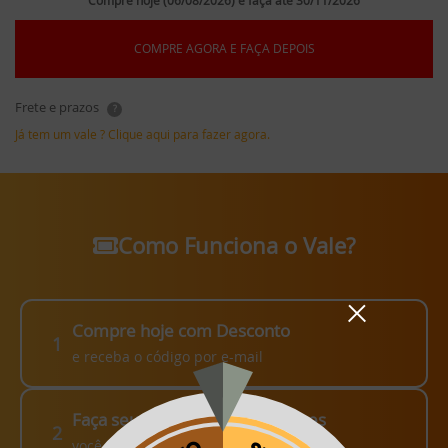
Compre hoje (06/08/2026) e faça até 30/11/2026
COMPRE AGORA E FAÇA DEPOIS
Frete e prazos
?
Já tem um vale ? Clique aqui para fazer agora.
Como Funciona o Vale?
Compre hoje com Desconto
1
e receba o código por e-mail
Faça seu pedido em até 3 meses
2
você escolhe como fazer!