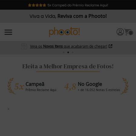
Viva a Vida,
Reviva com a Phooto!
0
Veja os
Novos Itens
que acabaram de chegar!
Eleita a Melhor Empresa de Fotos!
5x
4,8
Campeã
No Google
Prêmio Reclame Aqui
+ de 16.052 Notas 5 estrelas