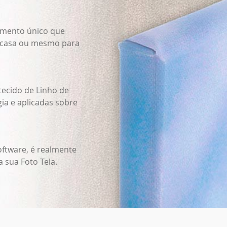
omento único que
a casa ou mesmo para
tecido de Linho de
ia e aplicadas sobre
oftware, é realmente
 sua Foto Tela.