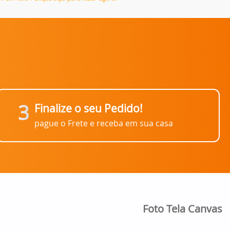
3
Finalize o seu Pedido!
pague o Frete e receba em sua casa
Foto Tela Canvas