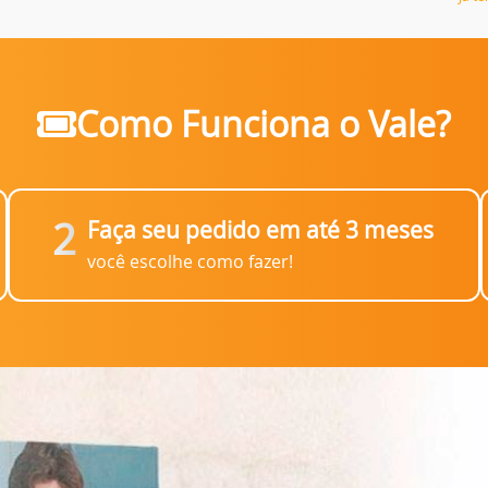
Como Funciona o Vale?
2
Faça seu pedido em até 3 meses
você escolhe como fazer!