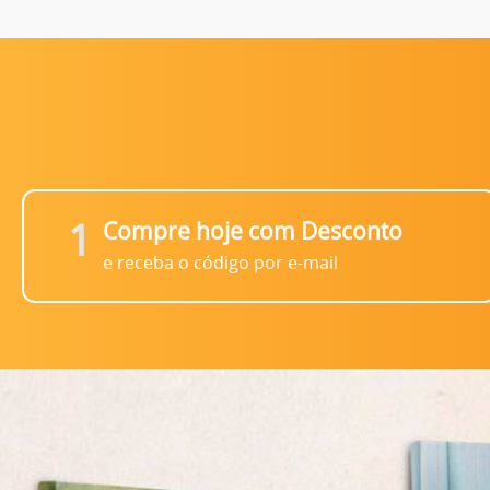
1
Compre hoje com Desconto
e receba o código por e-mail