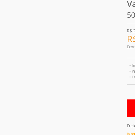
V
50
R$
R
Eco
• I
• P
• 
Fret
Já t