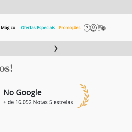
 Mágico
Ofertas Especiais
Promoções
0
❯
os!
8
No Google
+ de 16.052 Notas 5 estrelas