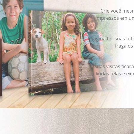
Crie você mes
impressos em uma
Imagina ter suas fo
Traga os
Obrigado por se cadastrar na
.
Suas visitas fic
Aproveite e receba as novidades e ofertas exclusivas da
lindas telas e e
?