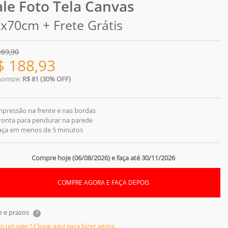
ale Foto Tela Canvas
x70cm + Frete Grátis
269,90
$
188,93
nomize:
R$ 81 (30% OFF)
mpressão na frente e nas bordas
ronta para pendurar na parede
Faça em menos de 5 minutos
Compre hoje (06/08/2026) e faça até 30/11/2026
COMPRE AGORA E FAÇA DEPOIS
e e prazos
?
em um vale ? Clique aqui para fazer agora.