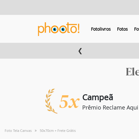
Fotolivros
Fotos
Fo
❮
El
5x
Campeã
Prêmio Reclame Aqui
Foto Tela Canvas
50x70cm + Frete Grátis